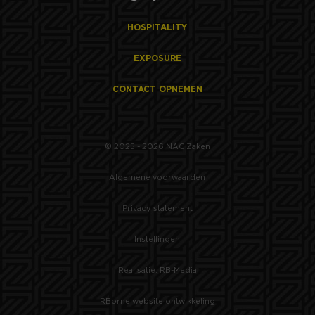
te leveren, zoals
realtime bieden van
externe adverteerder
HOSPITALITY
MUID
1 jaar
Deze cookie wordt
Microsoft
veel gebruikt door
Corporation
EXPOSURE
mijn Microsoft als
.clarity.ms
een unieke
gebruikers-ID. Het
CONTACT OPNEMEN
kan worden ingestel
door ingesloten
microsoft-scripts.
Algemeen wordt
aangenomen dat het
synchroniseert tusse
© 2025 - 2026 NAC Zaken
veel verschillende
Microsoft-domeinen,
waardoor gebruikers
Algemene voorwaarden
kunnen worden
gevolgd.
Privacy statement
lidc
1 dag
Dit is een Microsoft
Microsoft
MSN 1st party cookie
Corporation
die zorgt voor de
.linkedin.com
Instellingen
goede werking van
deze website.
Realisatie: RB-Media
SRM_B
1 jaar
Dit is een Microsoft
Microsoft
MSN 1st party cookie
Corporation
die zorgt voor de
.c.bing.com
RBorne website ontwikkeling
goede werking van
deze website.