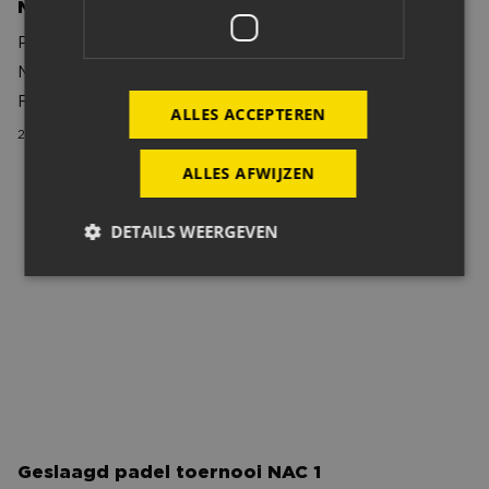
Met heel je team gratis naar NAC Vrouwen!
Per team stellen wij 20 gratis kaarten beschikbaar voor
NAC Vrouwen - HERA United en/of voor NAC Vrouwen -
FC Twente Vrouwen.
ALLES ACCEPTEREN
22 april 2026
ALLES AFWIJZEN
Geslaagd padel toernooi NAC 1
DETAILS WEERGEVEN
Strikt noodzakelijk
Prestatie
Targeting
Functioneel
Strikt noodzakelijke cookies maken de
kernfunctionaliteiten van de website mogelijk, zoals
gebruikersaanmelding en accountbeheer. De
website kan niet goed worden gebruikt zonder de
strikt noodzakelijke cookies.
Geslaagd padel toernooi NAC 1