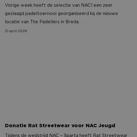
Aanbieder
/
Naam
Vervaldatum
Omschrijv
Vorige week heeft de selectie van NAC1 een zeer
Domein
geslaagd padeltoernooi georganiseerd bij de nieuwe
PHPSESSID
Sessie
Cookie
PHP.net
gegenereer
www.nac-
locatie van The Padellers in Breda.
applicaties
zaken.nl
basis van 
21 april 2026
taal. Dit is
identificat
algemene
Donatie Rat Streetwear voor NAC Jeugd
doeleinden
wordt gebr
om variabe
van
gebruikerss
te onderh
Het is nor
gesproken
willekeurig
gegeneree
nummer, h
wordt gebr
kan specifi
Google Privacy Policy
voor de sit
een goed
voorbeeld 
behouden 
een ingelo
status voo
Donatie Rat Streetwear voor NAC Jeugd
gebruiker 
pagina's.
Tijdens de wedstrijd NAC – Sparta heeft Rat Streetwear