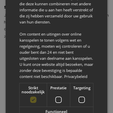
die deze kunnen combineren met andere
Stad in de schijnwerpers
informatie die u aan hen heeft verstrekt of
die zij hebben verzameld door uw gebruik
Joyce Wijnen en Liset Kruls van Breda Marketing vertellen
van hun diensten.
hoe zij het merk Breda op de kaart zetten en hoe NAC
daar precies in past.
Om content en uitingen over online
27 april 2026
kansspelen te tonen volgens wet en
regelgeving, moeten wij controleren of u
Met heel je team gratis naar NAC Vrouwen!
ouder bent dan 24 en niet bent
uitgesloten van deelname aan kansspelen.
U kunt onze website altijd bezoeken, maar
zonder deze bevestiging is bepaalde
content niet beschikbaar.
Privacybeleid
Strikt
Prestatie
Targeting
noodzakelijk
Functioneel