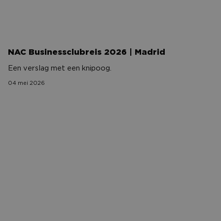
NAC Businessclubreis 2026 | Madrid
Een verslag met een knipoog.
04 mei 2026
Vrolijk verlengt partnerschap: ‘We bouwen samen aan