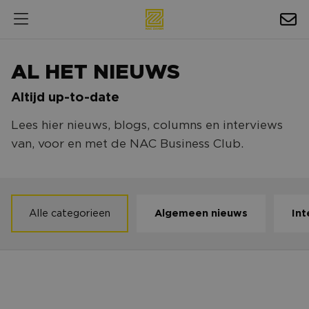
HOSPITALITY
AL HET NIEUWS
EXPOSURE
Altijd up-to-date
NIEUWS
Lees hier nieuws, blogs, columns en interviews
AGENDA
van, voor en met de NAC Business Club.
NAC ZAKELIJK
MAGAZINES
Alle categorieen
Algemeen nieuws
Int
FOTO'S & VIDEO'S
HORECA
Volle focus op ventilatie
BEDRIJVENGIDS