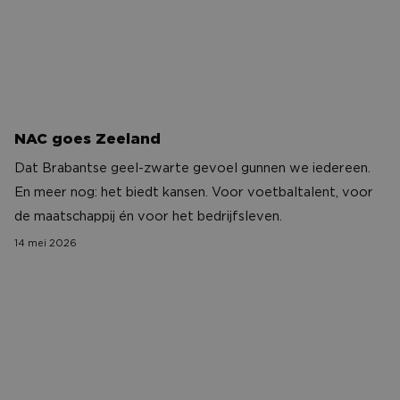
NAC goes Zeeland
Dat Brabantse geel-zwarte gevoel gunnen we iedereen.
En meer nog: het biedt kansen. Voor voetbaltalent, voor
de maatschappij én voor het bedrijfsleven.
14 mei 2026
Waarom het derde shirt van NAC meer was dan merc