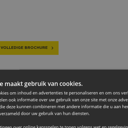
ijkheden van NAC Breda. In het Rat Verlegh St
en en genieten op het hoogste niveau. Of je nu r
ga’s in het zonnetje zet of gewoon wilt geniet
g – wij bieden de perfecte omgeving.
 VOLLEDIGE BROCHURE
e maakt gebruik van cookies.
kies om inhoud en advertenties te personaliseren en om ons ver
len ook informatie over uw gebruik van onze site met onze adver
NAC Young Businessclub
W
 die deze kunnen combineren met andere informatie die u aan hen
n verzameld door uw gebruik van hun diensten.
tingen over online kansspelen te tonen volgens wet en regelgevi