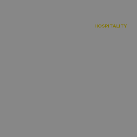
NAC Zakelijk
Magazines
HOSPITALITY
ALITY
 in stijl – hospitality in het Rat Verlegh St
 in een sfeervolle, gastvrije omgeving met de