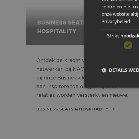
controleren of u 
onze website alti
Privacybeleid
BUSINESS SEATS &
HOSPITALITY
Strikt noodzak
Ontdek de kracht van zakelijk
netwerken bij NAC Breda. Sluit u aan
DETAILS WE
bij onze Businessclub en profiteer van
een inspirerende omgeving waar
relaties worden versterkt en nieuwe
kansen ontstaan. In een ontspannen,
BUSINESS SEATS & HOSPITALITY
Strikt noodzakelijke
maar professionele sfeer combineren
accountbeheer. De we
wij sportbeleving met zakelijke
Naam
meerwaarde. Of u nu wilt netwerken,
uw relaties een onvergetelijke avond