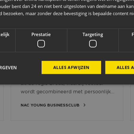
ouder bent dan 24 en niet bent uitgesloten van deelname aan kan
jd bezoeken, maar zonder deze bevestiging is bepaalde content ni
NAC YOUNG BUSINESSCLUB
elijk
Prestatie
Targeting
F
De NAC Young Businessclub is een
netwerkplatform gericht op start-ups,
ERGEVEN
ALLES AFWIJZEN
ALLES 
young proffesionals en ondernemers
uit de regio Breda, waarbij voetbal
wordt gecombineerd met persoonlijke
Strikt noodzakelijk
Prestatie
Targeting
Functioneel
ontwikkeling en kennisdeling door
NAC YOUNG BUSINESSCLUB
 cookies maken de kernfunctionaliteiten van de website mogelijk, zoals gebruikersaanm
ervaren mede-sponsoren van NAC
bsite kan niet goed worden gebruikt zonder de strikt noodzakelijke cookies.
Breda.
Aanbieder
/
Vervaldatum
Omschrijving
Domein