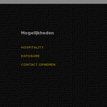
de PHP-taal. Dit is
wordt gebruikt om
avond in het Rat Verlegh Stadion te
. Het is normaal
 hoe het wordt
bieden heeft.
n goed voorbeeld is
 gebruiker tussen
 slaan voor het
den
Mogelijkheden
aken tussen
om geldige
HOSPITALITY
 hun website.
t.com-service om de
EXPOSURE
De cookie-banner
 te werken.
CONTACT OPNEMEN
e voorkeuren uit de
 sessiestatus te
ken, met respect
n unieke gebruikers-
ipts. Algemeen
hillende Microsoft-