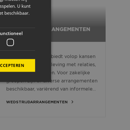
sspelen. U kunt
et beschikbaar.
WEDSTRIJDARRANGEMENTEN
unctioneel
Het 'Avondje NAC' biedt volop kansen
voor een unieke beleving met relaties,
ACCEPTEREN
collega's of vrienden. Voor zakelijke
groepen zijn er diverse arrangementen
beschikbaar, variërend van informele
borrels tot volledig verzorgde
WEDSTRIJDARRANGEMENTEN
elding en
hospitalityconcepten. Alles is mogelijk;
maatwerk staat centraal.
Onderstaande opties geven een indruk
van de veelzijdigheid en sfeer die een