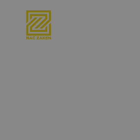
HOSPIT
Beleef NAC Breda
Ervaar topvoetbal