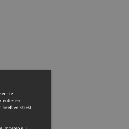
adion combineer
elaties wilt
en van NAC in een
keer te
tentie- en
edstrijdarrangementen
 heeft verstrekt
ng, moeten wij