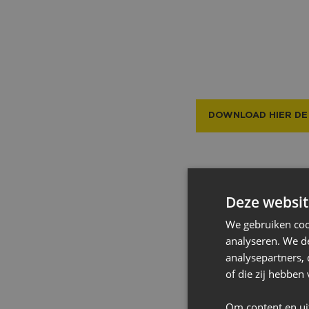
hospitalitymogel
je sport, netwerk
uitnodigen, colle
exclusieve settin
DOWNLOAD HIER DE
Deze websit
We gebruiken coo
analyseren. We de
Business seats & Hospitality
analysepartners,
of die zij hebbe
Om content en ui