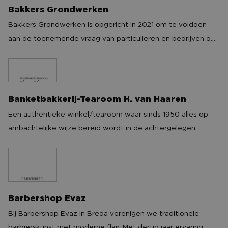
Bakkers Grondwerken
Bakkers Grondwerken
Bakkers Grondwerken is opgericht in 2021 om te voldoen
aan de toenemende vraag van particulieren en bedrijven om
machinaal graaf- en sloopwerk te verrichten op moeilijk
bereikbare plaatsen. Wij hebben voor de realisatie van
machinaal graaf– en sloopwerk slechts een doorgang van 75
cm nodig. Een gemiddelde deur is breder.
Banketbakkerij-Tearoom H. van Haaren
Banketbakkerij-Tearoom H. van Haaren
Een authentieke winkel/tearoom waar sinds 1950 alles op
ambachtelijke wijze bereid wordt in de achtergelegen
banketbakkerij. Of het nu gaat om een relatiegeschenk op
maat, een verjaardag, jubileum óf gewoon zomaar; onze
banketbakkers staan graag voor u klaar. Zin in iets lekkers?
Kom eens langs of laat het bezorgen.
Barbershop Evaz
Barbershop Evaz
Bij Barbershop Evaz in Breda verenigen we traditionele
barbierskunst met moderne flair. Met dertig jaar ervaring