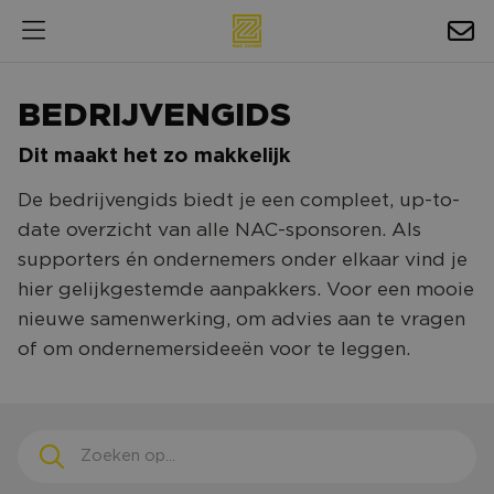
HOSPITALITY
BEDRIJVENGIDS
EXPOSURE
Dit maakt het zo makkelijk
NIEUWS
De bedrijvengids biedt je een compleet, up-to-
AGENDA
date overzicht van alle NAC-sponsoren. Als
supporters én ondernemers onder elkaar vind je
NAC ZAKELIJK
hier gelijkgestemde aanpakkers. Voor een mooie
nieuwe samenwerking, om advies aan te vragen
MAGAZINES
of om ondernemersideeën voor te leggen.
FOTO'S & VIDEO'S
HORECA
BEDRIJVENGIDS