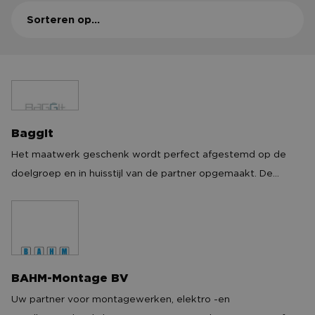
CONTACT
Sorteren op...
BaggIt
BaggIt
Het maatwerk geschenk wordt perfect afgestemd op de
doelgroep en in huisstijl van de partner opgemaakt. De
inhoud van de gift is zorgvuldig geselecteerd, van hoge
kwaliteit en bestaat enkel uit full-size producten. BaggIt
werkt middels een all-in concept waarbij alles uit handen
wordt genomen. Premium gifts zijn een trendy,
klantvriendelijke marketing tool waarmee partners de
BAHM-Montage BV
BAHM-Montage BV
ontvanger in de watten kunnen leggen. Daarnaast is het een
Uw partner voor montagewerken, elektro -en
kans voor de merken om hun doelgroep te enthousiasmeren