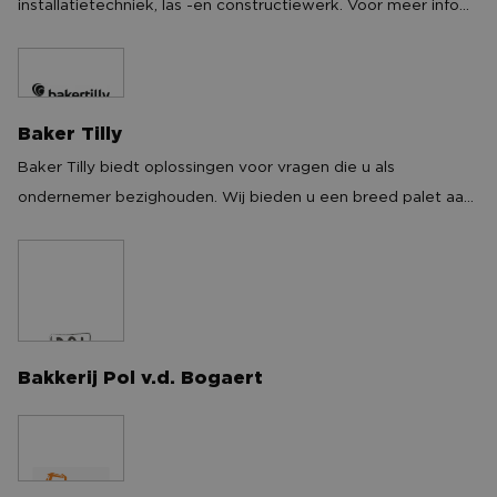
installatietechniek, las -en constructiewerk. Voor meer info
voor een product.
neem vrijblijvend contact met ons op.
Baker Tilly
Baker Tilly
Baker Tilly biedt oplossingen voor vragen die u als
ondernemer bezighouden. Wij bieden u een breed palet aan
(specialistische) dienstverlening. Van de controle van uw
jaarrekening tot aan Subsidie advisering. Van waardebepaling
tot financiële detachering. Spreek mij of 1 van mijn collega's
aan in de box voor een kennismaking.
Bakkerij Pol v.d. Bogaert
Bakkerij Pol v.d. Bogaert