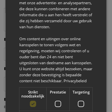
met onze advertentie- en analysepartners,
8 afdelingen. Elke afdeling heeft een eigen identiteit die
die deze kunnen combineren met andere
volledig aansluit bij de collecties. Tussen het passen door
informatie die u aan hen heeft verstrekt of
kom je even tot rust in ons Fashion Café ‘’t Stadshart’.
die zij hebben verzameld door uw gebruik
van hun diensten.
Batucada | Erik Tode // Grafisch ontwerp
Om content en uitingen over online
Batucada | Erik Tode // Grafisch ontwerp
kansspelen te tonen volgens wet en
regelgeving, moeten wij controleren of u
ouder bent dan 24 en niet bent
Baum BV Trucks
uitgesloten van deelname aan kansspelen.
U kunt onze website altijd bezoeken, maar
Baum BV Trucks
zonder deze bevestiging is bepaalde
content niet beschikbaar.
Privacybeleid
Strikt
Prestatie
Targeting
noodzakelijk
BDO Holding B.V.
BDO Holding B.V.
Bij BDO Breda werken accountants en adviseurs die