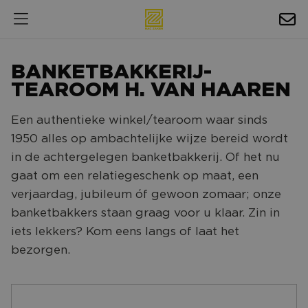
HOSPITALITY
BANKETBAKKERIJ-
EXPOSURE
TEAROOM H. VAN HAAREN
NIEUWS
Een authentieke winkel/tearoom waar sinds
1950 alles op ambachtelijke wijze bereid wordt
AGENDA
in de achtergelegen banketbakkerij. Of het nu
gaat om een relatiegeschenk op maat, een
NAC ZAKELIJK
verjaardag, jubileum óf gewoon zomaar; onze
MAGAZINES
banketbakkers staan graag voor u klaar. Zin in
FOTO'S & VIDEO'S
iets lekkers? Kom eens langs of laat het
bezorgen.
HORECA
BEDRIJVENGIDS