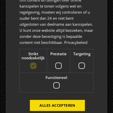
Om content en uitingen over online
kansspelen te tonen volgens wet en
regelgeving, moeten wij controleren of u
Rat Verlegh Stadion
ouder bent dan 24 en niet bent
4815 NC Breda
uitgesloten van deelname aan kansspelen.
commercie@nac.nl
U kunt onze website altijd bezoeken, maar
zonder deze bevestiging is bepaalde
+31 (0) 76 521 4500
content niet beschikbaar.
Privacybeleid
Strikt
Prestatie
Targeting
noodzakelijk
Over NAC Zakelijk
Functioneel
NAC ZAKELIJK
NIEUWS
ALLES ACCEPTEREN