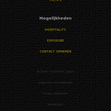
FOTO'S
ANONCHK
9 minuten 57
Deze cookie
Microsoft
seconden
verzamelt informatie
Corporation
over hoe de
.c.clarity.ms
eindgebruiker de
Mogelijkheden
website gebruikt en
over eventuele
advertenties die de
eindgebruiker
HOSPITALITY
mogelijk heeft gezien
voordat hij de
genoemde website
EXPOSURE
bezocht.
_clck
1 jaar
Deze cookie wordt
Microsoft
CONTACT OPNEMEN
gebruikt om
.nac-zaken.nl
gebruikersinteracties
en betrokkenheid op
de website te volgen
om de
gebruikerservaring e
© 2025 - 2026 NAC Zaken
websitefunctionalitei
te verbeteren.
Algemene voorwaarden
MR
1 week
Dit is een Microsoft
Microsoft
MSN 1st party cookie
Corporation
die we gebruiken om
.c.bing.com
Privacy statement
het gebruik van de
website voor interne
analyses te meten.
Instellingen
_fbp
2 maanden 4
Gebruikt door
Meta