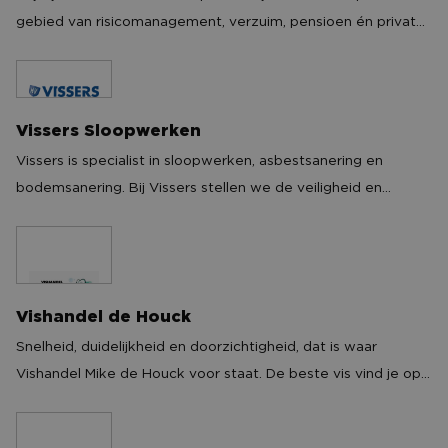
gebied van risicomanagement, verzuim, pensioen én private
insurance. We staan graag naast onze klanten. Ondernemers
en particulieren die altijd verder kijken om in de toekomst
hun ambities waar te maken. Deze mentaliteit van ‘doen’
vinden wij prachtig!
Vissers Sloopwerken
Vissers Sloopwerken
Vissers is specialist in sloopwerken, asbestsanering en
bodemsanering. Bij Vissers stellen we de veiligheid en
gezondheid van zowel onze mensen als omgeving altijd
voorop. Met meer dan 60 vakkundige en ervaren
medewerkers streven we naar langdurige relaties met onze
opdrachtgevers en verrichten we alle denkbare activiteiten
Vishandel de Houck
Vishandel de Houck
met betrekking tot sloop, asbest en bodem.
Snelheid, duidelijkheid en doorzichtigheid, dat is waar
Vishandel Mike de Houck voor staat. De beste vis vind je op
het juiste moment. Dat is een vak. Ons vak. Voordeel is dat
we zelf gevestigd zijn aan de zee waar de verse vis