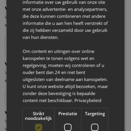
informatie over uw gebruik van onze site
wat wij voor u kunnen betekenen.
met onze advertentie- en analysepartners,
ViaJou Werving & Selectie
ViaJou Werving & Selectie
die deze kunnen combineren met andere
Werving & Selectie in Breda en de regio, vanaf MBO+ werk-
informatie die u aan hen heeft verstrekt of
en denkniveau, gespecialiseerd in de zakelijke
die zij hebben verzameld door uw gebruik
dienstverlening: dat is waar wij goed in zijn! Wij matchen het
van hun diensten.
karakter, de ambitie en kennis van een kandidaat met de
bedrijfscultuur en wensen van de opdrachtgever. ViaJou de
Om content en uitingen over online
beste match!
kansspelen te tonen volgens wet en
Veth Electro
Veth Electro
regelgeving, moeten wij controleren of u
ouder bent dan 24 en niet bent
Veth Electro is een erkend en professioneel
uitgesloten van deelname aan kansspelen.
elektrotechnisch installatiebedrijf gevestigd in Dongen.
U kunt onze website altijd bezoeken, maar
Passie en kwaliteit voor onze klanten staat bij ons voorop.
zonder deze bevestiging is bepaalde
Wij staan voor een klantvriendelijke, transparante en service
content niet beschikbaar.
Privacybeleid
gerichte dienstverlening voor particulieren en bedrijven. Met
vervobouw
onze jarenlange ervaring staan wij voor kwaliteit en service.
Strikt
Prestatie
Targeting
vervobouw
noodzakelijk
U kunt ons inschakelen voor diverse technische
Vervobouw is uw juiste partner voor al uw nieuw- en
werkzaamheden.
verbouwplannen. Sinds 1995 zijn wij actief en zijn voor onze