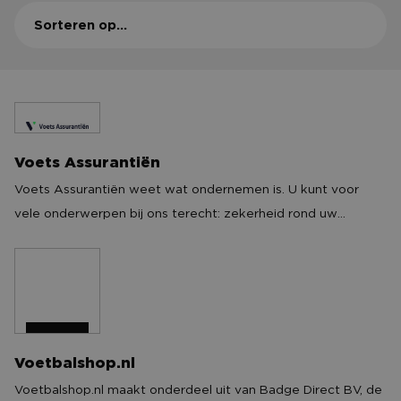
CONTACT
Sorteren op...
Voets Assurantiën
Voets Assurantiën
Voets Assurantiën weet wat ondernemen is. U kunt voor
vele onderwerpen bij ons terecht: zekerheid rond uw
persoonlijke financiële situatie en de afdekking van risico’s
binnen uw onderneming. Goed zakendoen betekent voor
ons dat wij zowel u als uw onderneming goed kennen. Vanuit
deze vertrouwensband fungeren wij het hele jaar door als
uw sparringpartner.
Voetbalshop.nl
Voetbalshop.nl
Voetbalshop.nl maakt onderdeel uit van Badge Direct BV, de