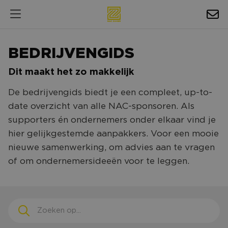
HOSPITALITY
BEDRIJVENGIDS
EXPOSURE
Dit maakt het zo makkelijk
NIEUWS
De bedrijvengids biedt je een compleet, up-to-
AGENDA
date overzicht van alle NAC-sponsoren. Als
supporters én ondernemers onder elkaar vind je
NAC ZAKELIJK
hier gelijkgestemde aanpakkers. Voor een mooie
nieuwe samenwerking, om advies aan te vragen
MAGAZINES
of om ondernemersideeën voor te leggen.
FOTO'S & VIDEO'S
HORECA
BEDRIJVENGIDS