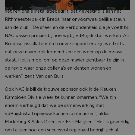
Met deze hernieuwde contractverlenging onderstreept
het regionale installatiebedrijf, dat gevestigd is aan het
Rithmeesterpark in Breda, haar onvoorwaardelijke steun
aan de club. "De sfeer en de verbondenheid die je voelt bij
NAC passen precies bij hoe wij bij vdBuijsInstall werken. Als
Bredase installateur én trouwe supporters zijn we trots
dat onze naam ook komend seizoen weer op de mouw
staat. Het is mooi om op deze manier zichtbaar te zijn in
de regio waar onze collega’s en klanten wonen en
werken", zegt Van den Buijs.
Ook NAC is blij de trouwe sponsor ook in de Keuken
Kampioen Divisie weer te kunnen omarmen. "We zijn
enorm verheugd dat we de samenwerking met
vdBuijsInstall opnieuw kunnen continueren", aldus
Marketing & Sales Directeur Eric Matijsen. "Het is geweldig
om te zien hoe een succesvol regionaal bedrijf zich al