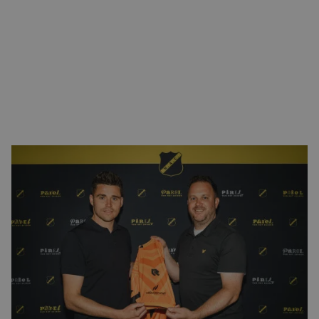
CONTACT
Het Bredase installatiebedrijf ziet haar logo ook tijdens
het nieuwe voetbalseizoen prominent zichtbaar op de
mouw van de officiële wedstrijdtenues van het eerste
elftal van NAC. Thijs van den Buijs zette afgelopen week
zijn handtekening onder de nieuwe overeenkomst.
vdBuijsInstall is al jarenlang een trouwe en betrokken
partner binnen de businessclub van de Bredase volksclub.