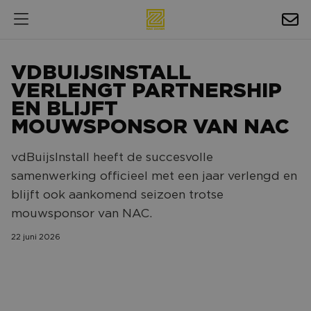
HOSPITALITY
VDBUIJSINSTALL
EXPOSURE
VERLENGT PARTNERSHIP
EN BLIJFT
NIEUWS
MOUWSPONSOR VAN NAC
AGENDA
vdBuijsInstall heeft de succesvolle
samenwerking officieel met een jaar verlengd en
NAC ZAKELIJK
blijft ook aankomend seizoen trotse
MAGAZINES
mouwsponsor van NAC.
FOTO'S & VIDEO'S
22 juni 2026
HORECA
BEDRIJVENGIDS