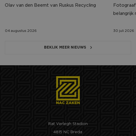
Olav van den Beemt van Ruskus Recycling
Fotograaf 
belangrijk
04 augustus 2026
30 juli 2026
BEKIJK MEER NIEUWS
Rat Verlegh Stadion
4815 NC Breda