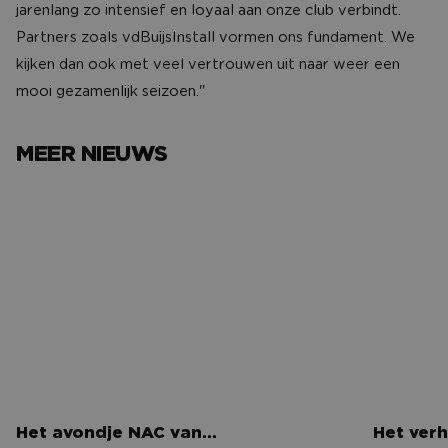
jarenlang zo intensief en loyaal aan onze club verbindt.
Partners zoals vdBuijsInstall vormen ons fundament. We
kijken dan ook met veel vertrouwen uit naar weer een
mooi gezamenlijk seizoen."
MEER NIEUWS
Het avondje NAC van…
Het verh
Het avondje NAC van…
Het verh