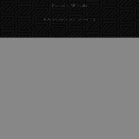
Realisatie: RB-Media
RBorne website ontwikkeling