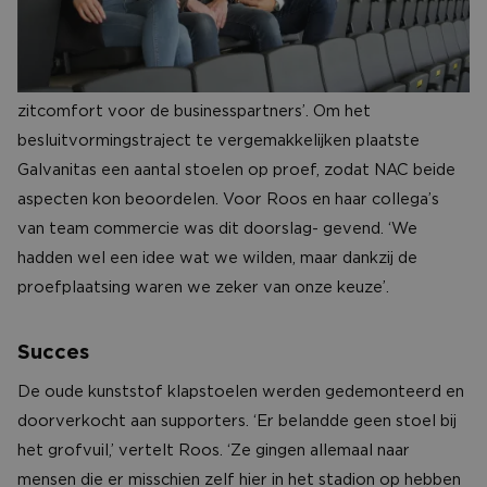
NAC. NAC zocht contact met Hans Rombouts, manager
van Galvanitas. Hans: ‘De vraagstelling van NAC was
duidelijk: een betere look & feel en daarbij een optimaal
zitcomfort voor de businesspartners’. Om het
besluitvormingstraject te vergemakkelijken plaatste
Galvanitas een aantal stoelen op proef, zodat NAC beide
aspecten kon beoordelen. Voor Roos en haar collega’s
van team commercie was dit doorslag- gevend. ‘We
hadden wel een idee wat we wilden, maar dankzij de
proefplaatsing waren we zeker van onze keuze’.
Succes
De oude kunststof klapstoelen werden gedemonteerd en
doorverkocht aan supporters. ‘Er belandde geen stoel bij
het grofvuil,’ vertelt Roos. ‘Ze gingen allemaal naar
mensen die er misschien zelf hier in het stadion op hebben