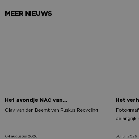
daarnaast de gerenommeerde Duitse schoolmeubelfabrikant
MEER NIEUWS
A2S. Zodoende biedt Galvanitas u een gevarieerd en
compleet assortiment meubilair, waarbij kwaliteit,
Het avondje NAC van…
Het verh
functionaliteit, design en prijs in evenwicht zijn.
Het avondje NAC van…
Het verh
Olav van den Beemt van Ruskus Recycling
Fotograaf 
belangrijk
04 augustus 2026
30 juli 2026