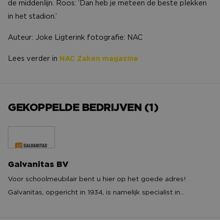
de middenlijn. Roos: ‘Dan heb je meteen de beste plekken
in het stadion.’
Auteur: Joke Ligterink fotografie: NAC
Lees verder in
NAC Zaken magazine
GEKOPPELDE BEDRIJVEN (1)
Galvanitas BV
Galvanitas BV
Voor schoolmeubilair bent u hier op het goede adres!
Galvanitas, opgericht in 1934, is namelijk specialist in
schoolinrichting. Wij brengen een eigen assortiment
schoolmeubilair op de markt en vertegenwoordigen