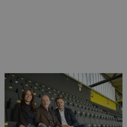
CONTACT
Accountmanager Roos Vermeulen: ‘De stoelen in vak D4
en D8 waren duidelijk toe aan een upgrade. Niet zo gek als
je weet dat deze stoelen al met de ingebruikname van het
Rat Verlegh Stadion in seizoen 1996-1997 werden
geplaatst’. Leverancier Galvanitas leverde en plaatste
destijds alle stoelen voor de (toen) nieuwe thuishaven van