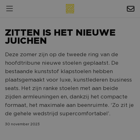
HOSPITALITY
ZITTEN IS HET NIEUWE
EXPOSURE
JUICHEN
NIEUWS
Deze zomer zijn op de tweede ring van de
hoofdtribune nieuwe stoelen geplaatst. De
AGENDA
bestaande kunststof klapstoelen hebben
plaatsgemaakt voor luxe, kunstlederen business
NAC ZAKELIJK
seats. Het zijn ranke stoelen met aan beide
MAGAZINES
zijden armleuningen en, dankzij het compacte
FOTO'S & VIDEO'S
formaat, het maximale aan beenruimte. ‘Zo zit je
de gehele wedstrijd supercomfortabel’.
HORECA
30 november 2023
BEDRIJVENGIDS