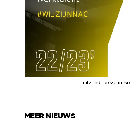
WEBSITE WERKTAL
"Wij van WerkTalent
industrie, logistiek
creatieve oplossinge
avondopleiding te re
uitzendbureau in Bre
MEER NIEUWS
Het avondje NAC van…