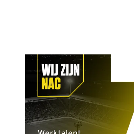
Werktalent
"Bij WerkTalent is 
door te luisteren na
goede match tussen j
meer dan 2000 kandi
kunnen helpen groe