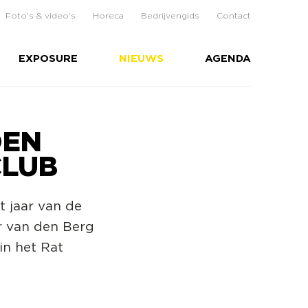
Foto's & video's
Horeca
Bedrijvengids
Contact
EXPOSURE
NIEUWS
AGENDA
OEN
CLUB
t jaar van de
er van den Berg
in het Rat