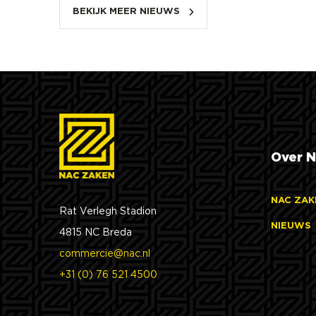
BEKIJK MEER NIEUWS
Over N
NAC ZAK
Rat Verlegh Stadion
NIEUWS
4815 NC Breda
commercie@nac.nl
+31 (0) 76 521 4500