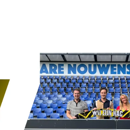
ons doel om een kandidaat te bemiddelen naar een vaste
ar jouw verhaal en wat je wilt bereiken. Op die manier 
ou als kandidaat en werkgever. Dit heeft afgelopen jaa
daten die een vaste baan vonden via WerkTalent. Beni
ien?"