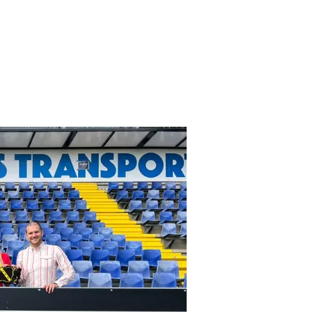
 baan. Dit doen we
zorgen we voor een
r geresulteerd in
euwd hoe wij jou