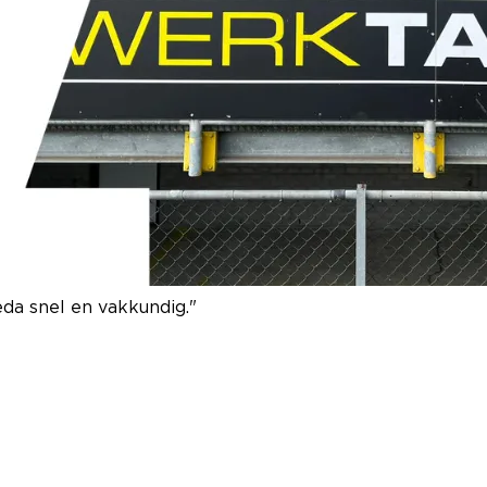
ENT
 Breda kennen de markt én we kennen jouw branche. On
, office, techniek en bouw weten wat er speelt. En spelen
n, bijvoorbeeld door zij-instromers voor te stellen en
gelen voor jou als kandidaat. Zo vervullen wij de vacatur
da snel en vakkundig."
Het verhaal
D