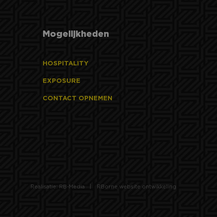
er op te slaan en
rs te onderscheiden
ikerssessie voor
ls klant-ID. Het is
gebruikt om
 voor de
an de inhoud van de
Mogelijkheden
 om het gebruik van
HOSPITALITY
r de website
EXPOSURE
er mogelijk heeft
CONTACT OPNEMEN
trokkenheid op de
onaliteit te
 om het gebruik van
te leveren, zoals
Realisatie: RB-Media
RBorne website ontwikkeling
n unieke gebruikers-
ipts. Algemeen
hillende Microsoft-