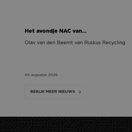
li_gc
Het avondje NAC van…
__cf_bm
Olav van den Beemt van Ruskus Recycling
CookieScriptConse
04 augustus 2026
Aanbi
BEKIJK MEER NIEUWS
Naam
Naam
/
Aanbi
Dom
Naam
Dome
_ga_84MK278X6D
fp_user_id
.nac-
zaken.
MUID
Micro
Corpo
.bing
_ga
_clsk
Micro