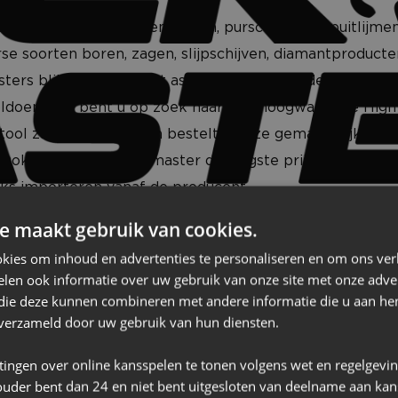
everancier van lijmen, kitten, purschuimen, spuitlijmen
rse soorten boren, zagen, slijpschijven, diamantproduct
sters blijft continue het assortiment uitbreiden om aan
voldoen. Dus bent u op zoek naar een hoogwaardige High
 tool zaagblaadjes? Dan bestelt u deze gemakkelijk en sn
k garandeert Tackmaster de laagste prijzen van Nede
eks importeren vanaf de producent.
e maakt gebruik van cookies.
der andere aan geleverd worden zijn: bouw- en aannem
kies om inhoud en advertenties te personaliseren en om ons ver
ers, parketteer, tegelzetters, interieurbouwers en instal
len ook informatie over uw gebruik van onze site met onze adver
 die deze kunnen combineren met andere informatie die u aan hen
n verzameld door uw gebruik van hun diensten.
tingen over online kansspelen te tonen volgens wet en regelgevi
ouder bent dan 24 en niet bent uitgesloten van deelname aan kan