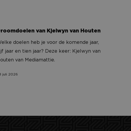
 hoe het wordt
n goed voorbeeld is
 gebruiker tussen
 slaan voor het
den
roomdoelen van Kjelwyn van Houten
aken tussen
elke doelen heb je voor de komende jaar,
om geldige
 hun website.
ijf jaar en tien jaar? Deze keer: Kjelwyn van
t.com-service om de
outen van Mediamattie.
De cookie-banner
 te werken.
8 juli 2026
e voorkeuren uit de
 sessiestatus te
ken, met respect
n unieke gebruikers-
ipts. Algemeen
hillende Microsoft-
lytics - wat een
ics software. Het
nalyseservice van