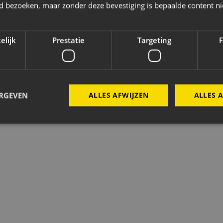
jd bezoeken, maar zonder deze bevestiging is bepaalde content ni
 wedstrijdsponsor worden?
op met Roos Vermeulen!
elijk
Prestatie
Targeting
F
ERGEVEN
ALLES AFWIJZEN
ALLES 
Strikt noodzakelijk
Prestatie
Targeting
Functioneel
Het verhaal
D
 cookies maken de kernfunctionaliteiten van de website mogelijk, zoals gebruikersaanm
bsite kan niet goed worden gebruikt zonder de strikt noodzakelijke cookies.
Aanbieder
/
Vervaldatum
Omschrijving
Domein
Sessie
Cookie gegenereerd door applicaties op basis van 
PHP.net
een identificator voor algemene doeleinden die 
www.nac-
variabelen van gebruikerssessies te onderhouden
zaken.nl