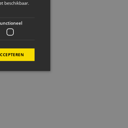
et beschikbaar.
unctioneel
ACCEPTEREN
roomdoelen van Kjelwyn van Houten
elding en
de PHP-taal. Dit is
wordt gebruikt om
. Het is normaal