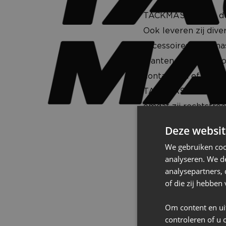
TACKMASTERS is dé l
Ook leveren zij dive
accessoires. Tackma
klanten te blijven 
contactlijm of multi
TACKMASTERS.NL! Oo
omdat zij rechtstre
Deze websit
De branches waar on
We gebruiken coo
hoveniers, stoffeerd
analyseren. We de
analysepartners,
of die zij hebbe
WEBSITE
Om content en ui
controleren of u 