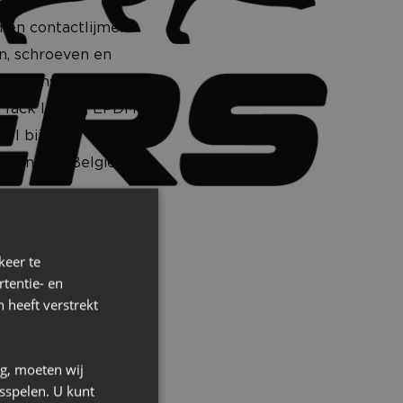
 en contactlijmen.
en, schroeven en
 de wensen van de
 Tack lijmkit, EPDM-
el bij
rland en België,
ers, dakdekkers,
keer te
latiebedrijven.
tentie- en
 heeft verstrekt
ng, moeten wij
sspelen. U kunt