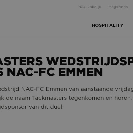
NAC Zakelijk
Magazines
HOSPITALITY
ASTERS WEDSTRIJDS
S NAC-FC EMMEN
dstrijd NAC-FC Emmen van aanstaande vrijda
ijk de naam Tackmasters tegenkomen en horen. Z
jdsponsor van dit duel!