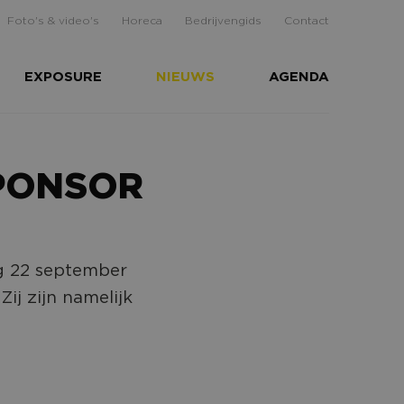
Foto's & video's
Horeca
Bedrijvengids
Contact
EXPOSURE
NIEUWS
AGENDA
PONSOR
g 22 september
ij zijn namelijk