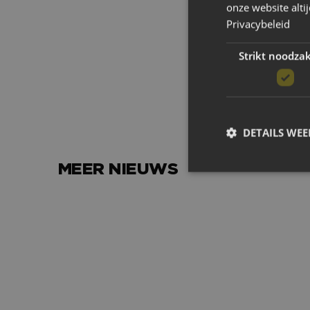
onze website alti
Wilt u ook eens
Privacybeleid
Neem dan contact 
Strikt noodzak
rvermeulen@nac.nl
DETAILS WE
MEER NIEUWS
Het avondje NAC van…
Strikt noodzakelijke
accountbeheer. De we
Naam
PHPSESSID