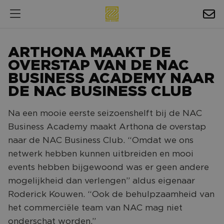
HOSPITALITY
ARTHONA MAAKT DE
EXPOSURE
OVERSTAP VAN DE NAC
BUSINESS ACADEMY NAAR
NIEUWS
DE NAC BUSINESS CLUB
AGENDA
Na een mooie eerste seizoenshelft bij de NAC
Business Academy maakt Arthona de overstap
NAC ZAKELIJK
naar de NAC Business Club. “Omdat we ons
MAGAZINES
netwerk hebben kunnen uitbreiden en mooi
events hebben bijgewoond was er geen andere
FOTO'S & VIDEO'S
mogelijkheid dan verlengen” aldus eigenaar
HORECA
Roderick Kouwen. “Ook de behulpzaamheid van
het commerciële team van NAC mag niet
BEDRIJVENGIDS
onderschat worden.”