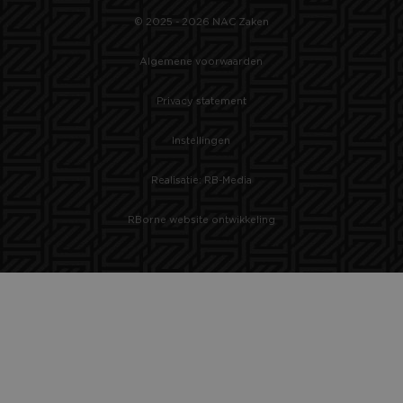
© 2025 - 2026 NAC Zaken
Algemene voorwaarden
Privacy statement
Instellingen
Realisatie: RB-Media
RBorne website ontwikkeling