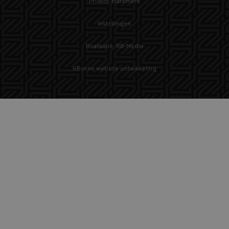
Privacy statement
Instellingen
Realisatie: RB-Media
RBorne website ontwikkeling