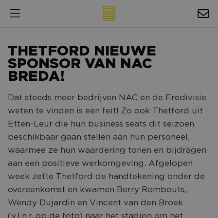
HOSPITALITY
THETFORD NIEUWE
EXPOSURE
SPONSOR VAN NAC
BREDA!
NIEUWS
Dat steeds meer bedrijven NAC en de Eredivisie
AGENDA
weten te vinden is een feit! Zo ook Thetford uit
Etten-Leur die hun business seats dit seizoen
NAC ZAKELIJK
beschikbaar gaan stellen aan hun personeel,
MAGAZINES
waarmee ze hun waardering tonen en bijdragen
aan een positieve werkomgeving. Afgelopen
FOTO'S & VIDEO'S
week zette Thetford de handtekening onder de
HORECA
overeenkomst en kwamen Berry Rombouts,
BEDRIJVENGIDS
Wendy Dujardin en Vincent van den Broek
(v.l.n.r. op de foto) naar het stadion om het