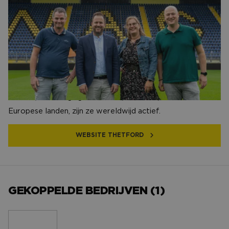
Thetford is al meer dan 50 jaar een begrip in Etten-Leur.
Als wereldmarktleider in sanitaire producten en
keukenapparatuur voor caravans, kampeerders en boten,
hebben ze hun stempel gedrukt op de industrie. Ze zijn de
uitvinders van het beroemde Porta Potti mobiele toilet
en het cassettetoilet voor caravans en campers. Met een
productievestiging in Etten-Leur waar 500 medewerkers
werken, en vestigingen in de VS, Australië, China en diverse
Europese landen, zijn ze wereldwijd actief.
WEBSITE THETFORD
GEKOPPELDE BEDRIJVEN (1)