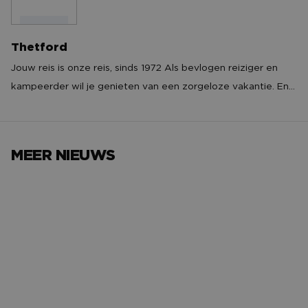
Thetford
Thetford
Jouw reis is onze reis, sinds 1972 Als bevlogen reiziger en
kampeerder wil je genieten van een zorgeloze vakantie. En
dat is precies wat Thetford biedt, want wij hebben net als jij
een passie voor kamperen en reizen. Geniet van een
ontspannen vakantie met onze bewezen oplossingen voor
MEER NIEUWS
badkamer, keuken, onderhoud en meer.
Het avondje NAC van…
Het verh