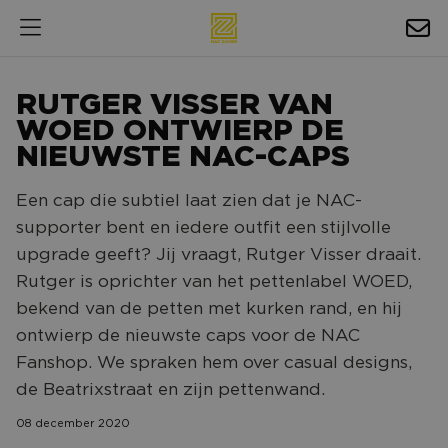
HOSPITALITY
RUTGER VISSER VAN
EXPOSURE
WOED ONTWIERP DE
NIEUWSTE NAC-CAPS
NIEUWS
Een cap die subtiel laat zien dat je NAC-
AGENDA
supporter bent en iedere outfit een stijlvolle
upgrade geeft? Jij vraagt, Rutger Visser draait.
NAC ZAKELIJK
Rutger is oprichter van het pettenlabel WOED,
MAGAZINES
bekend van de petten met kurken rand, en hij
ontwierp de nieuwste caps voor de NAC
FOTO'S & VIDEO'S
Fanshop. We spraken hem over casual designs,
HORECA
de Beatrixstraat en zijn pettenwand.
BEDRIJVENGIDS
08 december 2020