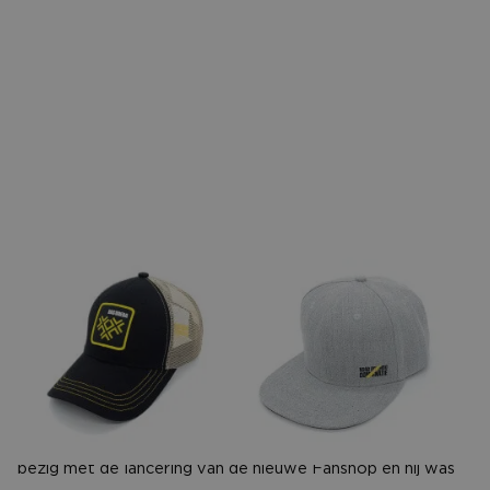
CONTACT
Hoe zijn jouw caps & mutsen in de Fanshop
beland?
In BN DeStem verscheen een artikel over de petjes die ik
eerder maakte voor een bekende dj. Eric Mathijsen, de
voormalig Commercieel Manager van NAC, had dat artikel
gelezen en zocht contact met mij via LinkedIn. Hij was
bezig met de lancering van de nieuwe Fanshop en hij was