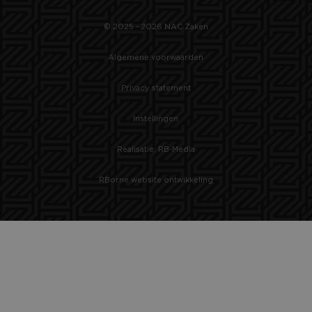
© 2025 - 2026 NAC Zaken
Algemene voorwaarden
Privacy statement
Instellingen
Realisatie: RB-Media
RBorne website ontwikkeling