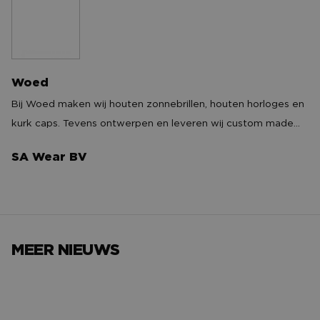
Woed
Woed
Bij Woed maken wij houten zonnebrillen, houten horloges en
kurk caps. Tevens ontwerpen en leveren wij custom made
artikelen. Denk dan aan caps, mutsen en houten zonnebril in
SA Wear BV
uw huisstijl. Dit hebben onder andere ook gedaan voor NAC
SA Wear BV
Breda maar ook voor Dj's, festivals, bedrijven. Wij maken
waar jij van hout!
MEER NIEUWS
Het avondje NAC van…
Het verh