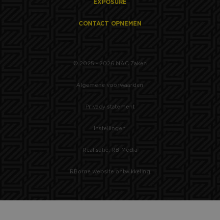
EXPOSURE
CONTACT OPNEMEN
© 2025 - 2026 NAC Zaken
Algemene voorwaarden
Privacy statement
Instellingen
Realisatie: RB-Media
RBorne website ontwikkeling