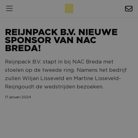
HOSPITALITY
REIJNPACK B.V. NIEUWE
EXPOSURE
SPONSOR VAN NAC
BREDA!
NIEUWS
Reijnpack B.V. stapt in bij NAC Breda met
AGENDA
stoelen op de tweede ring. Namens het bedrijf
zullen Wiljan Lisseveld en Martine Lisseveld-
NAC ZAKELIJK
Reijngoudt de wedstrijden bezoeken.
MAGAZINES
17 januari 2024
FOTO'S & VIDEO'S
HORECA
BEDRIJVENGIDS