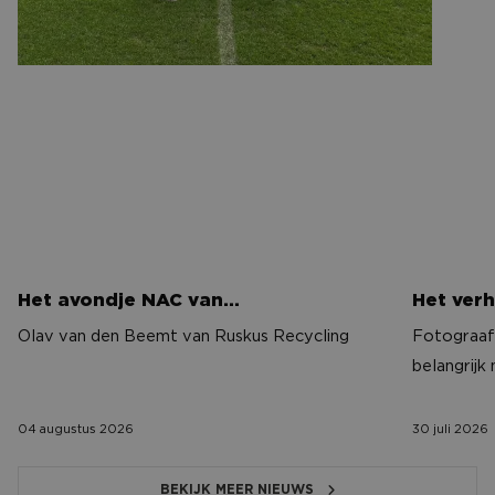
Het avondje NAC van…
Het verh
Het avondje NAC van…
Het verh
Olav van den Beemt van Ruskus Recycling
Fotograaf 
belangrijk
04 augustus 2026
30 juli 2026
BEKIJK MEER NIEUWS