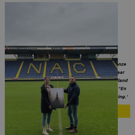
Over Reijnpack B.V.
Reijnpack teelt en verpakt rood- en witlof van
superieure kwaliteit.
'Met behulp van de nieuwste technologieën en
verpakkingen zorgen wij ervoor dat ons product in
uitstekende staat de consument bereikt. Veel van onze
producten ligt in de buitenlandse supermarkten, maar
ons doel is de populariteit van het product in Nederland
vergroten. Met de onlangs gelanceerde campagne “En
of je witlof lust” doen we een stap in de goede richting.'
WEBSITE
MEER NIEUWS