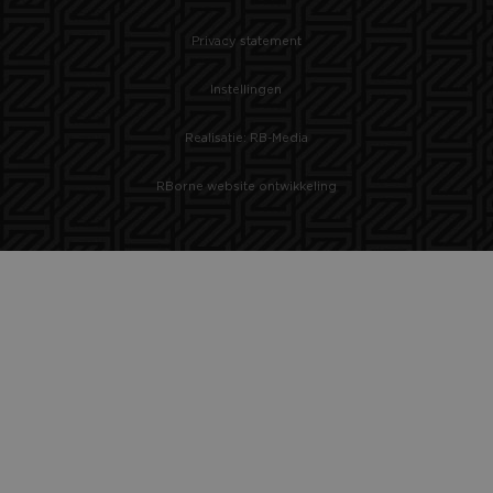
Privacy statement
Instellingen
Realisatie: RB-Media
RBorne website ontwikkeling