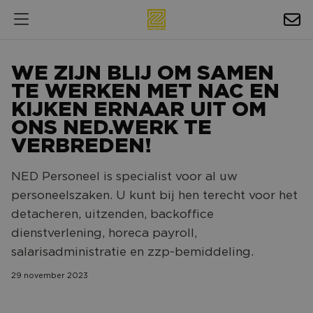
HOSPITALITY
WE ZIJN BLIJ OM SAMEN
EXPOSURE
TE WERKEN MET NAC EN
KIJKEN ERNAAR UIT OM
NIEUWS
ONS NED.WERK TE
AGENDA
VERBREDEN!
NED Personeel is specialist voor al uw
NAC ZAKELIJK
personeelszaken. U kunt bij hen terecht voor het
MAGAZINES
detacheren, uitzenden, backoffice
dienstverlening, horeca payroll,
FOTO'S & VIDEO'S
salarisadministratie en zzp-bemiddeling.
HORECA
29 november 2023
BEDRIJVENGIDS