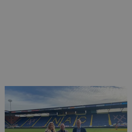
CONTACT
Over
Daarnaast ondersteunen ze u graag met de werving en
selectie van personeel en ARBO. Ze zijn onder andere
actief in de agro, horeca, industrie, bouw en infra,