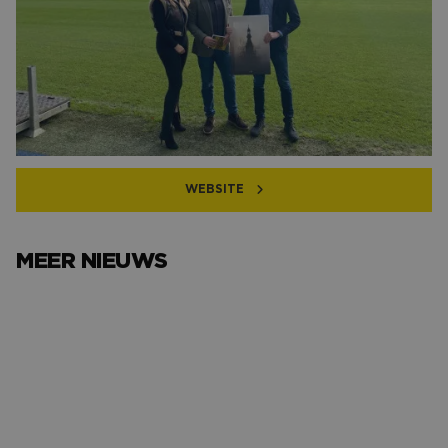
transport en logistieke sector en kunnen u ook
ondersteunen binnen andere branches. Van oudsher zijn ze
actief in de regio Zundert maar inmiddels bedienen zij
relaties in West-Brabant, Zeeland en Zuid-Holland. Door
hun brede kennis op het gebied van personeelsdiensten is
geen vraag hen te gek. Ze helpen u graag verder!
WEBSITE
MEER NIEUWS
Het avondje NAC van…
Het verh