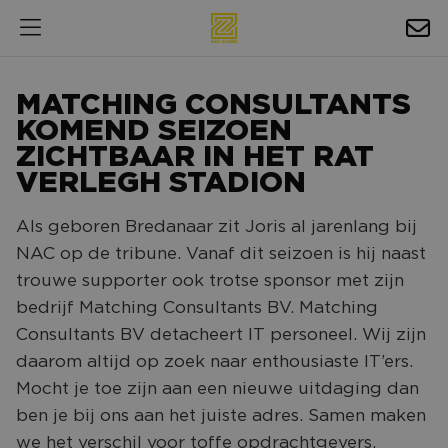
HOSPITALITY
MATCHING CONSULTANTS
EXPOSURE
KOMEND SEIZOEN
ZICHTBAAR IN HET RAT
NIEUWS
VERLEGH STADION
AGENDA
Als geboren Bredanaar zit Joris al jarenlang bij
NAC op de tribune. Vanaf dit seizoen is hij naast
NAC ZAKELIJK
trouwe supporter ook trotse sponsor met zijn
MAGAZINES
bedrijf Matching Consultants BV. Matching
Consultants BV detacheert IT personeel. Wij zijn
FOTO'S & VIDEO'S
daarom altijd op zoek naar enthousiaste IT’ers.
HORECA
Mocht je toe zijn aan een nieuwe uitdaging dan
ben je bij ons aan het juiste adres. Samen maken
BEDRIJVENGIDS
we het verschil voor toffe opdrachtgevers.