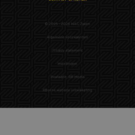
© 2025 - 2026 NAC Zaken
Algemene voorwaarden
Privacy statement
Instellingen
Realisatie: RB-Media
RBorne website ontwikkeling