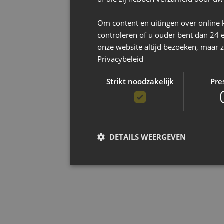
Om content en uitingen over online 
controleren of u ouder bent dan 24 
onze website altijd bezoeken, maar z
Privacybeleid
Strikt noodzakelijk
Pre
DETAILS WEERGEVEN
Strikt noodzak
Strikt noodzakelijke cookies maken de kernfun
accountbeheer. De website kan niet goed worde