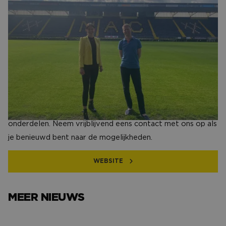
Kies ons voor vertrouwen, ervaring en
enthousiasme.
Als onafhankelijke partner helpen wij zowel organisaties
als interim professionals in hun zoektocht naar de juiste
match. Wij gaan hierbij nooit voor een snelle of simpele
oplossing, maar altijd voor 100% tevredenheid. De relaties
die wij met onze opdrachtgevers hebben zijn allemaal
gericht op de lange termijn. Wij kunnen het hele inhuur
proces voor je uitvoeren, maar ook adviseren op
onderdelen. Neem vrijblijvend eens contact met ons op als
je benieuwd bent naar de mogelijkheden.
WEBSITE
MEER NIEUWS
Het avondje NAC van…
Het verh