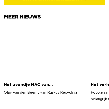
MEER NIEUWS
Het avondje NAC van…
Het verh
Het avondje NAC van…
Het verh
Olav van den Beemt van Ruskus Recycling
Fotograaf 
belangrijk