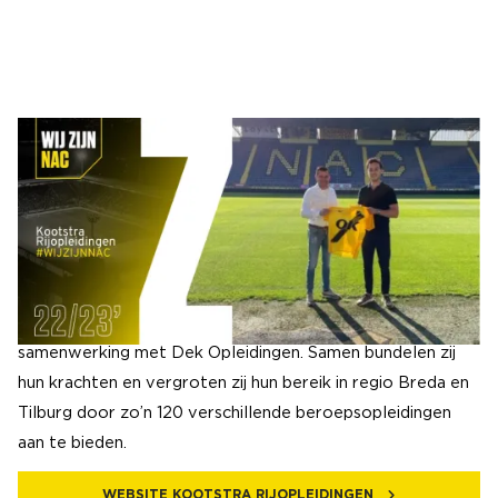
CONTACT
Bij Kootstra Rijopleidingen kun je terecht voor rijlessen in
omgeving Breda en Tilburg. Voordelige en kwalitatieve
rijlessen om snel je autorijbewijs, camperrijbewijs,
automaatrijbewijs of aanhangerrijbewijs te halen. Naast
bovenstaande rijlessen, biedt Kootstra Rijopleidingen ook
vrachtwagenrijlessen en code 95 aan in een unieke
samenwerking met Dek Opleidingen. Samen bundelen zij
hun krachten en vergroten zij hun bereik in regio Breda en
Tilburg door zo’n 120 verschillende beroepsopleidingen
aan te bieden.
WEBSITE KOOTSTRA RIJOPLEIDINGEN