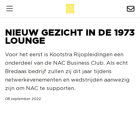
HOSPITALITY
NIEUW GEZICHT IN DE 1973
EXPOSURE
LOUNGE
NIEUWS
Voor het eerst is Kootstra Rijopleidingen een
onderdeel van de NAC Business Club. Als echt
AGENDA
Bredaas bedrijf zullen zij dit jaar tijdens
netwerkevenementen en wedstrijden aanwezig
NAC ZAKELIJK
zijn om NAC te supporten.
MAGAZINES
08 september 2022
FOTO'S & VIDEO'S
HORECA
BEDRIJVENGIDS