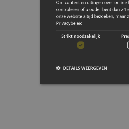
Om content en uitingen over online 
controleren of u ouder bent dan 24 
onze website altijd bezoeken, maar z
Privacybeleid
Strikt noodzakelijk
Pre
DETAILS WEERGEVEN
Strikt noodzak
Strikt noodzakelijke cookies maken de kernfun
accountbeheer. De website kan niet goed worde
Aanbieder
/
Naam
Ver
Domein