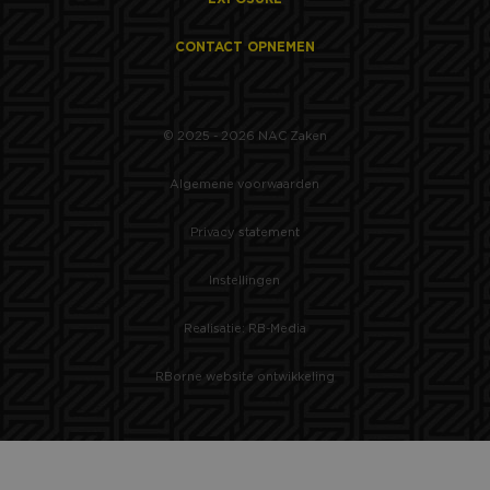
CONTACT OPNEMEN
© 2025 - 2026 NAC Zaken
Algemene voorwaarden
Privacy statement
Instellingen
Realisatie: RB-Media
RBorne website ontwikkeling