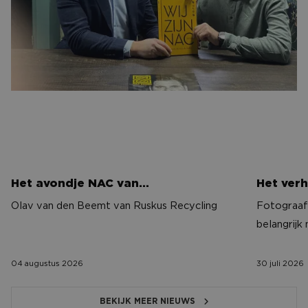
Het avondje NAC van…
Het verh
Het avondje NAC van…
Het verh
Olav van den Beemt van Ruskus Recycling
Fotograaf 
belangrijk
04 augustus 2026
30 juli 2026
BEKIJK MEER NIEUWS