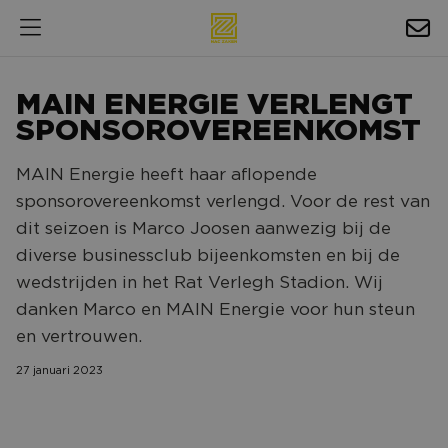
HOSPITALITY
MAIN ENERGIE VERLENGT
EXPOSURE
SPONSOROVEREENKOMST
NIEUWS
MAIN Energie heeft haar aflopende
sponsorovereenkomst verlengd. Voor de rest van
AGENDA
dit seizoen is Marco Joosen aanwezig bij de
diverse businessclub bijeenkomsten en bij de
NAC ZAKELIJK
wedstrijden in het Rat Verlegh Stadion. Wij
MAGAZINES
danken Marco en MAIN Energie voor hun steun
FOTO'S & VIDEO'S
en vertrouwen.
27 januari 2023
HORECA
BEDRIJVENGIDS