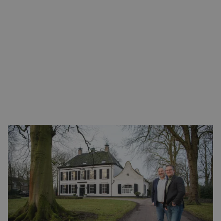
CONTACT
‘Voor veel organisaties gaat er een wereld voor ze open
zodra ze aan de slag gaan met hun data’, vertelt Mikel.
‘Wat data precies voor je bedrijf kan betekenen? Die
vraag is niet zo makkelijk te beantwoorden, er zijn wel
duizenden mogelijkheden.’ Mikel lacht: ‘Veel ondernemers
komen tot nieuwe inzichten als de wondere wereld van