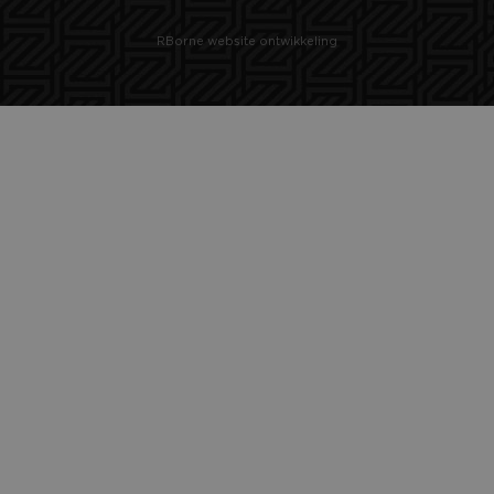
RBorne website ontwikkeling