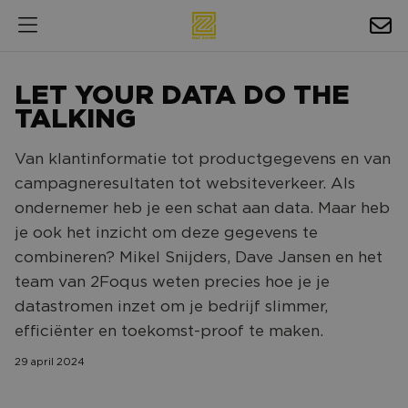
HOSPITALITY
LET YOUR DATA DO THE
EXPOSURE
TALKING
NIEUWS
Van klantinformatie tot productgegevens en van
campagneresultaten tot websiteverkeer. Als
AGENDA
ondernemer heb je een schat aan data. Maar heb
je ook het inzicht om deze gegevens te
NAC ZAKELIJK
combineren? Mikel Snijders, Dave Jansen en het
MAGAZINES
team van 2Foqus weten precies hoe je je
FOTO'S & VIDEO'S
datastromen inzet om je bedrijf slimmer,
efficiënter en toekomst-proof te maken.
HORECA
29 april 2024
BEDRIJVENGIDS