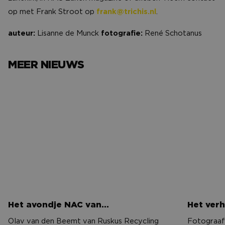
op met Frank Stroot op
frank@trichis.nl
.
auteur:
Lisanne de Munck
fotografie:
René Schotanus
MEER NIEUWS
Het avondje NAC van…
Het verh
Het avondje NAC van…
Het verh
Olav van den Beemt van Ruskus Recycling
Fotograaf 