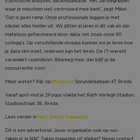
statistische analyses, datavisualisatie. ‘Het zijn begrippen
waar je misschien niet vertrouwd mee bent’, zegt Mikel.
‘Dat is geen ramp. Onze professionals leggen je met
plezier alles helder uit. Wij zitten al jaren in dit vak en zijn
mateloos gefascineerd door data, net zoals onze 90
collega’s. Op verschillende niveaus kunnen we je leren hoe
je data slim inzet. Iedereen kan het leren. De IT-wereld
verandert razendsnel. Beweeg mee, dan blijf je de
concurrentie voor.’
Meer weten? Kijk op
2Foqus.nl
Sprundelsebaan 47, Breda
Vanaf april vind je 2Foqus vlakbij het Rath Verlegh Stadion,
Stadionstraat 36, Breda.
Lees verder in
NAC Zaken magazine
Dit is een advertorial. Jouw organisatie ook op nac-
zaken.nl, in NAC Zaken magazine of allebei? Neem contact