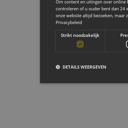
Om content en uitingen over online 
controleren of u ouder bent dan 24 
onze website altijd bezoeken, maar z
Privacybeleid
Strikt noodzakelijk
Pre
DETAILS WEERGEVEN
Strikt noodzak
Strikt noodzakelijke cookies maken de kernfun
accountbeheer. De website kan niet goed worde
Aanbieder
/
Naam
Ver
Domein