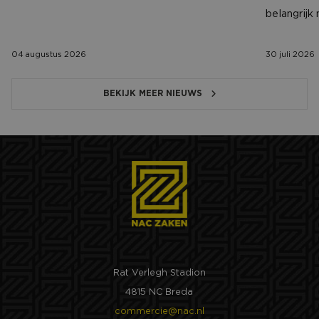
belangrijk
04 augustus 2026
30 juli 2026
BEKIJK MEER NIEUWS
Rat Verlegh Stadion
4815 NC Breda
commercie@nac.nl