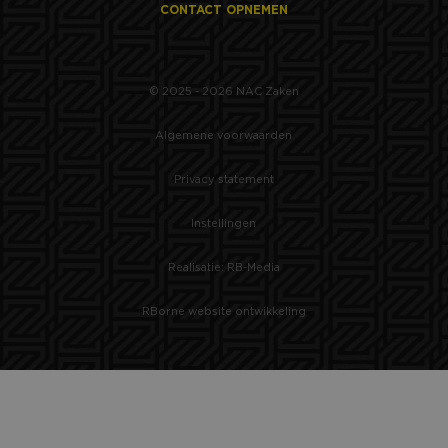
CONTACT OPNEMEN
© 2025 - 2026 NAC Zaken
Algemene voorwaarden
Privacy statement
Instellingen
Realisatie: RB-Media
RBorne website ontwikkeling