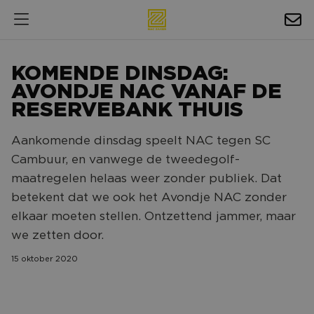
HOSPITALITY
KOMENDE DINSDAG:
EXPOSURE
AVONDJE NAC VANAF DE
RESERVEBANK THUIS
NIEUWS
Aankomende dinsdag speelt NAC tegen SC
AGENDA
Cambuur, en vanwege de tweedegolf-
maatregelen helaas weer zonder publiek. Dat
NAC ZAKELIJK
betekent dat we ook het Avondje NAC zonder
MAGAZINES
elkaar moeten stellen. Ontzettend jammer, maar
we zetten door.
FOTO'S & VIDEO'S
15 oktober 2020
HORECA
BEDRIJVENGIDS