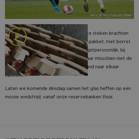
Om sponsors een hart onder de riem te steken brachten
we de hele week al een bourgondisch pakket, met borrel
en knabbel, langs bij elk van jullie. Hoogstpersoonlijk, bij
alle 550 op locatie. Zo kunnen we elkaar misschien niet de
hand schudden, maar in elk geval de hand naar elkaar
opsteken.
Laten we komende dinsdag samen het glas heffen op een
mooie wedstrijd, vanaf onze reservebanken thuis.