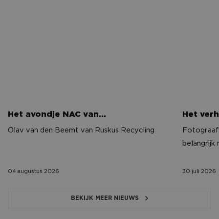
Het avondje NAC van…
Het verh
Het avondje NAC van…
Het verh
Olav van den Beemt van Ruskus Recycling
Fotograaf 
belangrijk
04 augustus 2026
30 juli 2026
BEKIJK MEER NIEUWS