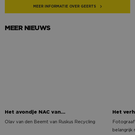
MEER INFORMATIE OVER GEERTS
MEER NIEUWS
Het avondje NAC van…
Het verh
Het avondje NAC van…
Het verh
Olav van den Beemt van Ruskus Recycling
Fotograaf 
belangrijk