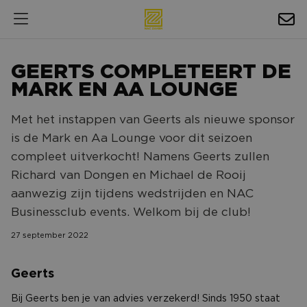
HOSPITALITY
GEERTS COMPLETEERT DE
EXPOSURE
MARK EN AA LOUNGE
NIEUWS
Met het instappen van Geerts als nieuwe sponsor
is de Mark en Aa Lounge voor dit seizoen
AGENDA
compleet uitverkocht! Namens Geerts zullen
Richard van Dongen en Michael de Rooij
NAC ZAKELIJK
aanwezig zijn tijdens wedstrijden en NAC
MAGAZINES
Businessclub events. Welkom bij de club!
FOTO'S & VIDEO'S
27 september 2022
HORECA
Geerts
BEDRIJVENGIDS
Bij Geerts ben je van advies verzekerd! Sinds 1950 staat