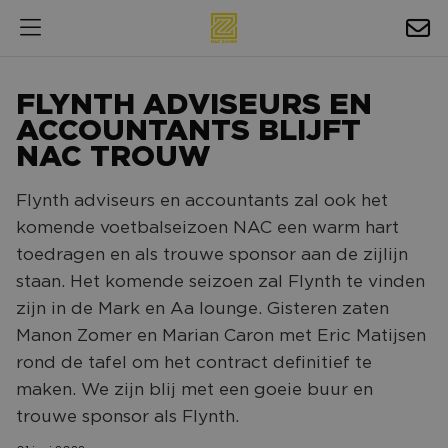
HOSPITALITY
FLYNTH ADVISEURS EN
EXPOSURE
ACCOUNTANTS BLIJFT
NAC TROUW
NIEUWS
Flynth adviseurs en accountants zal ook het
AGENDA
komende voetbalseizoen NAC een warm hart
toedragen en als trouwe sponsor aan de zijlijn
NAC ZAKELIJK
staan. Het komende seizoen zal Flynth te vinden
MAGAZINES
zijn in de Mark en Aa lounge. Gisteren zaten
Manon Zomer en Marian Caron met Eric Matijsen
FOTO'S & VIDEO'S
rond de tafel om het contract definitief te
HORECA
maken. We zijn blij met een goeie buur en
BEDRIJVENGIDS
trouwe sponsor als Flynth.