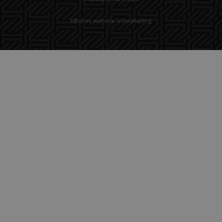
RBorne website ontwikkeling