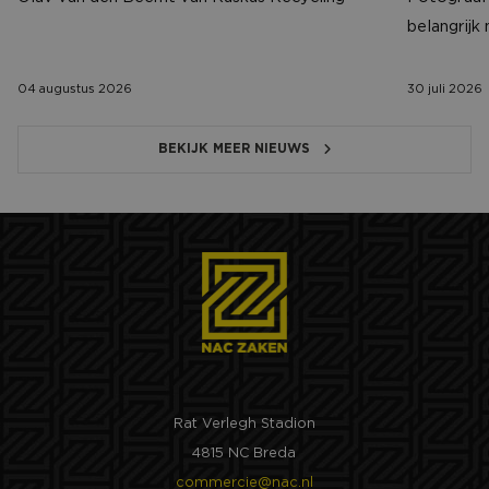
belangrijk
04 augustus 2026
30 juli 2026
BEKIJK MEER NIEUWS
Rat Verlegh Stadion
4815 NC Breda
commercie@nac.nl