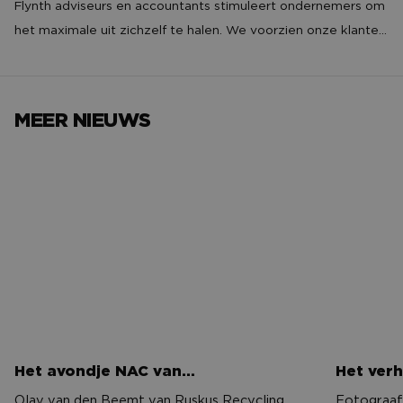
Flynth adviseurs en accountants stimuleert ondernemers om
het maximale uit zichzelf te halen. We voorzien onze klanten
tijdig van relevante cijfers, geven advies en verlenen
zekerheid op basis van de laatste inzichten vanuit de markt
en wet- en regelgeving. Flynth is Nederlands’ grootste
MEER NIEUWS
adviseur en accountant voor het midden- en kleinbedrijf.
Het avondje NAC van…
Het verh
Het avondje NAC van…
Het verh
Olav van den Beemt van Ruskus Recycling
Fotograaf 