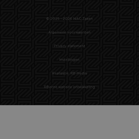
© 2025 - 2026 NAC Zaken
Algemene voorwaarden
Privacy statement
Instellingen
Realisatie: RB-Media
RBorne website ontwikkeling