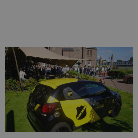
CONTACT
Eveniet pariatur ea optio et iure dolorem
sint et et voluptas amet est.
Unde eaque accusamus aliquid ut et ut libero a. Reiciendis
non labore et aperiam. Quia excepturi error eius non cum
praesentium qui.
MEER NIEUWS
Het avondje NAC van…
Het verh