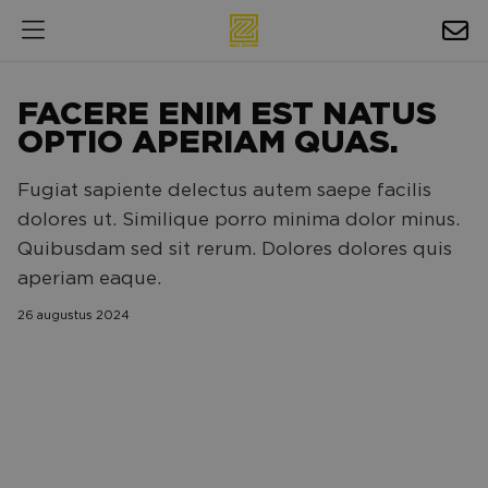
HOSPITALITY
FACERE ENIM EST NATUS
EXPOSURE
OPTIO APERIAM QUAS.
NIEUWS
Fugiat sapiente delectus autem saepe facilis
dolores ut. Similique porro minima dolor minus.
AGENDA
Quibusdam sed sit rerum. Dolores dolores quis
aperiam eaque.
NAC ZAKELIJK
26 augustus 2024
MAGAZINES
FOTO'S & VIDEO'S
HORECA
BEDRIJVENGIDS