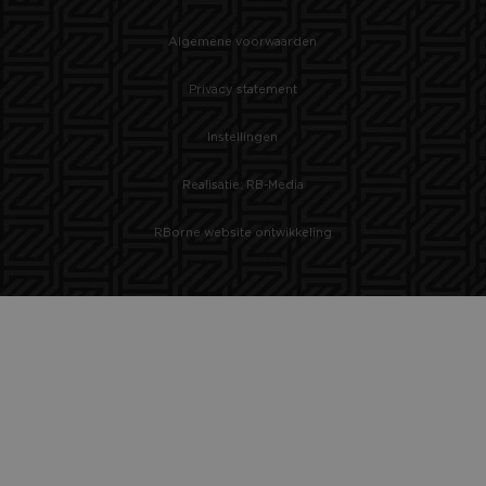
Algemene voorwaarden
Privacy statement
Instellingen
Realisatie: RB-Media
RBorne website ontwikkeling