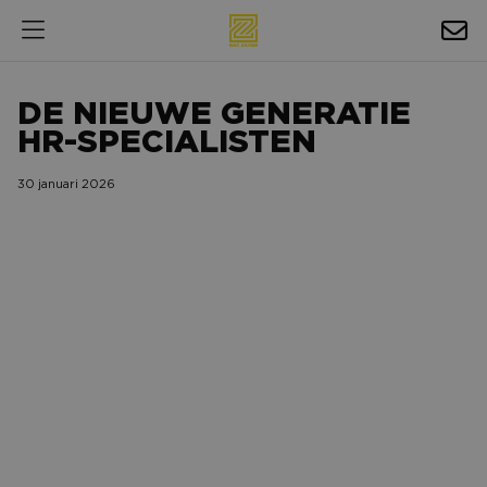
HOSPITALITY
DE NIEUWE GENERATIE
EXPOSURE
HR-SPECIALISTEN
NIEUWS
30 januari 2026
AGENDA
NAC ZAKELIJK
MAGAZINES
FOTO'S & VIDEO'S
HORECA
BEDRIJVENGIDS