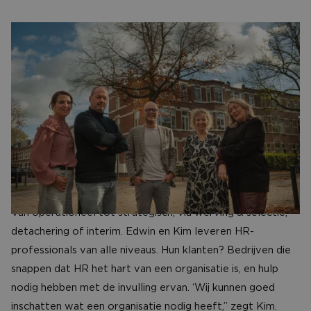
CONTACT
HRProfs is het nieuwe bedrijf van HR-specialisten Edwin
Schaap en Kim Stevens. Al jaren zijn ze actief in de wereld
van HR. Met een frisse, digitale aanpak laten deze
ondernemers zien dat HR veel meer is dan contracten,
formulieren en gesprekken over verzuim. Volgens hen
draait het om mensen, verbinding en slimme technologie.
‘HR is onzichtbaar, maar onmisbaar’, stelt Edwin.
Van operationeel tot strategisch, via werving & selectie,
detachering of interim. Edwin en Kim leveren HR-
professionals van alle niveaus. Hun klanten? Bedrijven die
snappen dat HR het hart van een organisatie is, en hulp
nodig hebben met de invulling ervan. ‘Wij kunnen goed
inschatten wat een organisatie nodig heeft,” zegt Kim.