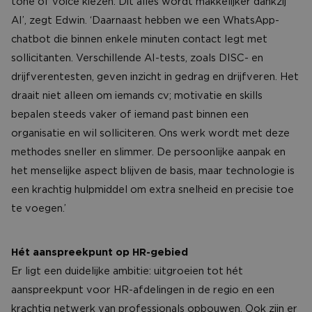
tone of voice kiezen. Dit alles wordt makkelijker dankzij
AI’, zegt Edwin. ‘Daarnaast hebben we een WhatsApp-
chatbot die binnen enkele minuten contact legt met
sollicitanten. Verschillende AI-tests, zoals DISC- en
drijfverentesten, geven inzicht in gedrag en drijfveren. Het
draait niet alleen om iemands cv; motivatie en skills
bepalen steeds vaker of iemand past binnen een
organisatie en wil solliciteren. Ons werk wordt met deze
methodes sneller en slimmer. De persoonlijke aanpak en
het menselijke aspect blijven de basis, maar technologie is
een krachtig hulpmiddel om extra snelheid en precisie toe
te voegen.’
Hét aanspreekpunt op HR-gebied
Er ligt een duidelijke ambitie: uitgroeien tot hét
aanspreekpunt voor HR-afdelingen in de regio en een
krachtig netwerk van professionals opbouwen. Ook zijn er