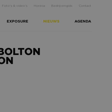
Foto's & video's
Horeca
Bedrijvengids
Contact
EXPOSURE
NIEUWS
AGENDA
 BOLTON
TON