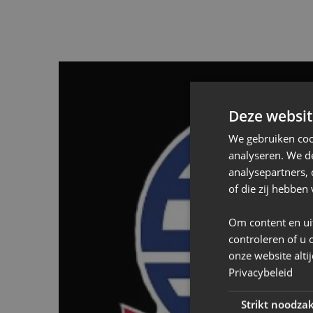
Deze websit
Reist u met ons me
We gebruiken coo
analyseren. We de
Van vrijdag 31 juli 
analysepartners,
of die zij hebbe
zal het startsignaal
Om content en ui
Meer weten over h
controleren of u 
onze website alti
Privacybeleid
Aanmelden kan door 
Strikt noodzak