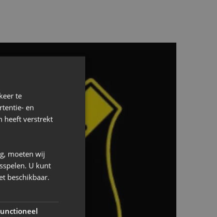
 - NAC?
keer te
tentie- en
1 augustus om 16:00
 heeft verstrekt
digen!
ng, moeten wij
sspelen. U kunt
et beschikbaar.
sdatum is 26 juni
unctioneel