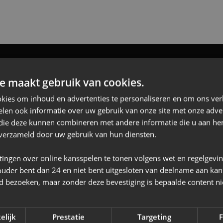
e maakt gebruik van cookies.
e naar Bolton voor het oefenduel Bolton Wanderers FC
kies om inhoud en advertenties te personaliseren en om ons ver
len ook informatie over uw gebruik van onze site met onze adver
t/m zondag 2 augustus zal Bolton geel zwart kleuren. Op 
 die deze kunnen combineren met andere informatie die u aan hen
n verzameld door uw gebruik van hun diensten.
 klinken en kunt u onze toffe jongens uit Breda aanmoe
tingen over online kansspelen te tonen volgens wet en regelgevi
et hele programma?
Bolton Wanderers FC - NAC
ouder bent dan 24 en niet bent uitgesloten van deelname aan kan
jd bezoeken, maar zonder deze bevestiging is bepaalde content ni
een mail te sturen naar rvermeulen@nac.nl. De sluiting
elijk
Prestatie
Targeting
F