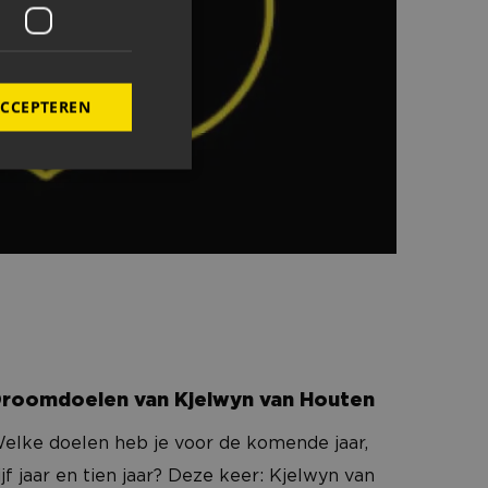
ACCEPTEREN
roomdoelen van Kjelwyn van Houten
elding en
de PHP-taal. Dit is
wordt gebruikt om
. Het is normaal
 hoe het wordt
roomdoelen van Kjelwyn van Houten
n goed voorbeeld is
 gebruiker tussen
elke doelen heb je voor de komende jaar,
ijf jaar en tien jaar? Deze keer: Kjelwyn van
 slaan voor het