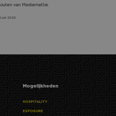
den
outen van Mediamattie.
aken tussen
om geldige
8 juli 2026
 hun website.
t.com-service om de
De cookie-banner
 te werken.
e voorkeuren uit de
 sessiestatus te
ken, met respect
n unieke gebruikers-
ipts. Algemeen
hillende Microsoft-
lytics - wat een
Mogelijkheden
ics software. Het
nalyseservice van
er op te slaan en
rs te onderscheiden
ikerssessie voor
ls klant-ID. Het is
gebruikt om
HOSPITALITY
 voor de
an de inhoud van de
EXPOSURE