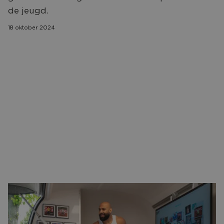
CONTACT
de jeugd.
18 oktober 2024
De goedlachse krachtpatser uit de Haagse Beemden
voetbalde bij WDS’19, zat in de klas bij voormalig NAC-