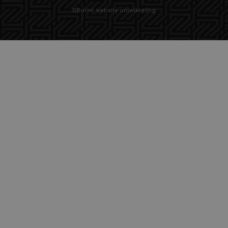
RBorne website ontwikkeling