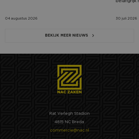
belangrijk
04 augustus 2026
30 juli 2026
BEKIJK MEER NIEUWS
Rat Verlegh Stadion
4815 NC Breda
commercie@nac.nl