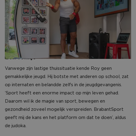
speler Mats Seuntjens en de oorsprong van zijn
judocarrière ligt ook in de Parel van het Zuiden. ‘Het
judoën bij vereniging Majaheicha Ryu in Breda heeft de
basis gelegd voor de mooiste herinneringen in mijn leven',
vertelt Meyer.
Eén vonkje
Vanwege zijn lastige thuissituatie kende Roy geen
gemakkelijke jeugd. Hij botste met anderen op school, zat
op internaten en belandde zelfs in de jeugdgevangenis.
‘Sport heeft een enorme impact op mijn leven gehad.
Daarom wil ik de magie van sport, bewegen en
gezondheid zoveel mogelijk verspreiden. BrabantSport
geeft mij de kans en het platform om dat te doen’, aldus
de judoka.