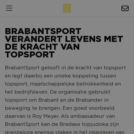
HOSPITALITY
BRABANTSPORT
EXPOSURE
VERANDERT LEVENS MET
DE KRACHT VAN
NIEUWS
TOPSPORT
AGENDA
BrabantSport gelooft in de kracht van topsport
en legt daarbij een unieke koppeling tussen
NAC ZAKELIJK
topsport, maatschappelijke betrokkenheid en
MAGAZINES
het bedrijfsleven. De organisatie gebruikt
topsport om Brabant en de Brabander in
FOTO'S & VIDEO'S
beweging te brengen. Een goed voorbeeld
HORECA
daarvan is Roy Meyer. Als ambassadeur van
BrabantSport kan de Bredase topjudoka zijn
BEDRIJVENGIDS
grenzeloze energie steken in het inspireren van