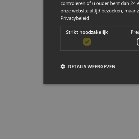
controleren of u ouder bent dan 24 
onze website altijd bezoeken, maar z
Privacybeleid
Strikt noodzakelijk
Pre
DETAILS WEERGEVEN
Strikt noodzak
Strikt noodzakelijke cookies maken de kernfun
accountbeheer. De website kan niet goed worde
Aanbieder
/
Naam
Ver
Domein
PHPSESSID
S
PHP.net