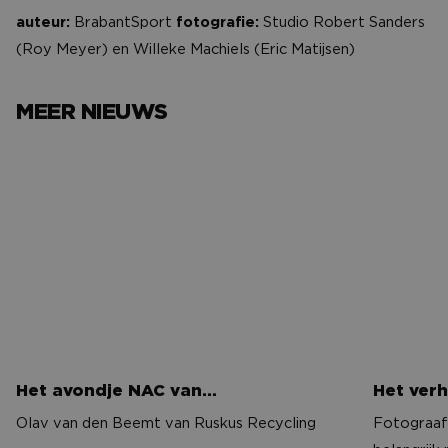
auteur:
BrabantSport
fotografie:
Studio Robert Sanders
(Roy Meyer) en Willeke Machiels (Eric Matijsen)
MEER NIEUWS
Het avondje NAC van…
Het verh
Het avondje NAC van…
Het verh
Olav van den Beemt van Ruskus Recycling
Fotograaf 