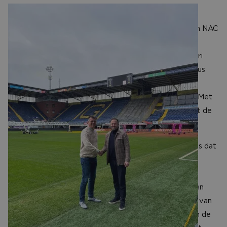
Naast de overdracht van het Rat Verlegh Stadion aan NAC
door de gemeente Breda, heeft NAC ook een nieuw
energiecontract gesloten. Cedrus Energy is per januari
aangesloten als energiepartner van NAC Breda. Cedrus
Energy is de expert in strategisch en operationeel
energiebeheer voor de bouw, vastgoed en industrie. Met
Jürgen van den Elshout heeft Cedrus een bekende uit de
NAC Businessclub en bovenal supporter aan boord!
Jürgen van den Elshout (CFO): ‘’Wij zijn natuurlijk trots dat
we de energiebeheerder en -leverancier van NAC zijn
geworden. Door NAC direct te koppelen aan de
groothandelsmarkt gaan we de energiekosten tot een
minimum beperken. Maar ook door het optimaliseren van
het verbruik en opwekking moeten de komende jaren de