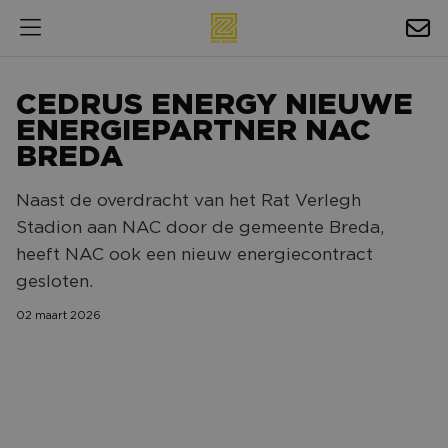
HOSPITALITY
CEDRUS ENERGY NIEUWE
EXPOSURE
ENERGIEPARTNER NAC
BREDA
NIEUWS
Naast de overdracht van het Rat Verlegh
AGENDA
Stadion aan NAC door de gemeente Breda,
heeft NAC ook een nieuw energiecontract
NAC ZAKELIJK
gesloten.
MAGAZINES
02 maart 2026
FOTO'S & VIDEO'S
HORECA
BEDRIJVENGIDS