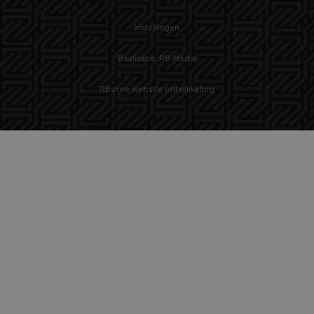
Instellingen
Realisatie: RB-Media
RBorne website ontwikkeling