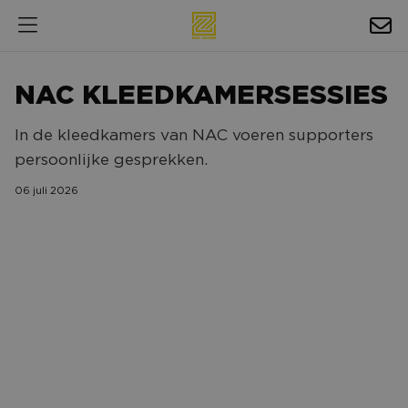
HOSPITALITY
NAC KLEEDKAMERSESSIES
EXPOSURE
In de kleedkamers van NAC voeren supporters
NIEUWS
persoonlijke gesprekken.
AGENDA
06 juli 2026
NAC ZAKELIJK
MAGAZINES
FOTO'S & VIDEO'S
HORECA
BEDRIJVENGIDS