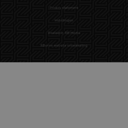
Privacy statement
Instellingen
Realisatie: RB-Media
RBorne website ontwikkeling