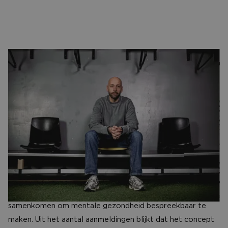
CONTACT
Een bijzonder mooi project dat een bijna cliché start kent.
Het idee voor de NAC Kleedkamersessies begon in een
café met een goed gesprek en wat gekrabbel op een
bierviltje. Het taboe op mentale gezondheid was het
uitgangspunt, een plek waar NAC-supporters open
gesprekken kunnen voeren is het resultaat. Initiatiefnemer
Demian Polane vertelt er met passie over.
Het project stond binnen een half jaar op poten: een reeks
bijeenkomsten in het Rat Verlegh Stadion waar supporters
samenkomen om mentale gezondheid bespreekbaar te
maken. Uit het aantal aanmeldingen blijkt dat het concept