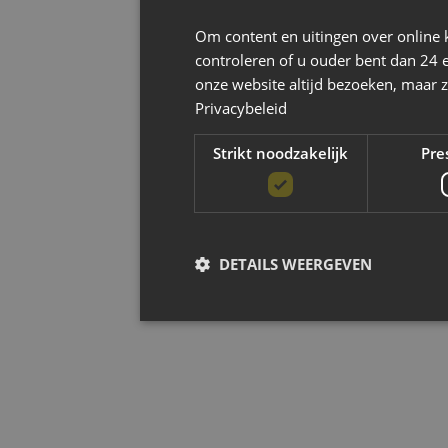
Om content en uitingen over online 
controleren of u ouder bent dan 24 
onze website altijd bezoeken, maar z
Privacybeleid
Strikt noodzakelijk
Pre
DETAILS WEERGEVEN
Strikt noodzak
Strikt noodzakelijke cookies maken de kernfun
accountbeheer. De website kan niet goed worde
Aanbieder
/