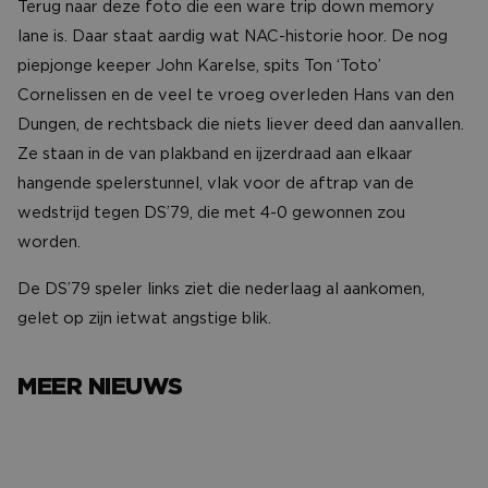
Terug naar deze foto die een ware trip down memory
lane is. Daar staat aardig wat NAC-historie hoor. De nog
piepjonge keeper John Karelse, spits Ton ‘Toto’
Cornelissen en de veel te vroeg overleden Hans van den
Dungen, de rechtsback die niets liever deed dan aanvallen.
Ze staan in de van plakband en ijzerdraad aan elkaar
hangende spelerstunnel, vlak voor de aftrap van de
wedstrijd tegen DS’79, die met 4-0 gewonnen zou
worden.
De DS’79 speler links ziet die nederlaag al aankomen,
gelet op zijn ietwat angstige blik.
MEER NIEUWS
Het avondje NAC van…
Het verh