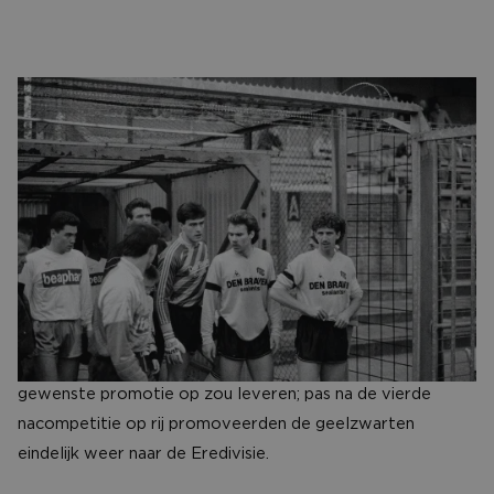
CONTACT
21 april 1990, NAC- DS’79
De jaren tachtig kunnen gerust worden omschreven als
een donkere periode voor NAC. Twee degradaties vlak na
elkaar en in 1988 werd een ultiem dieptepunt bereikt met
een zeventiende plaats in het eindklassement van de
Eerste Divisie.
Maar het seizoen 1989-1990 bracht serieus herstel. NAC
nam deel aan de nacompetitie. Niet dat dat de zo vurig
gewenste promotie op zou leveren; pas na de vierde
nacompetitie op rij promoveerden de geelzwarten
eindelijk weer naar de Eredivisie.