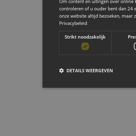
Om content en uitingen over online 
controleren of u ouder bent dan 24 
onze website altijd bezoeken, maar z
Privacybeleid
Strikt noodzakelijk
Pre
DETAILS WEERGEVEN
Strikt noodzak
Strikt noodzakelijke cookies maken de kernfun
accountbeheer. De website kan niet goed worde
Aanbieder
/
Naam
Ver
Domein