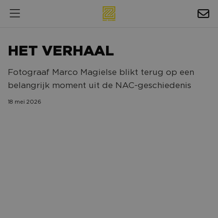
HOSPITALITY
HET VERHAAL
EXPOSURE
Fotograaf Marco Magielse blikt terug op een
NIEUWS
belangrijk moment uit de NAC-geschiedenis
AGENDA
18 mei 2026
NAC ZAKELIJK
MAGAZINES
FOTO'S & VIDEO'S
HORECA
BEDRIJVENGIDS