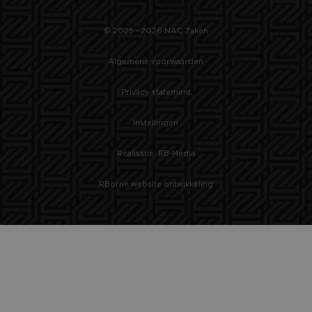
© 2025 - 2026 NAC Zaken
Algemene voorwaarden
Privacy statement
Instellingen
Realisatie: RB-Media
RBorne website ontwikkeling