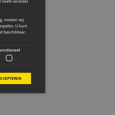
 heeft verstrekt
ng, moeten wij
sspelen. U kunt
et beschikbaar.
unctioneel
ACCEPTEREN
elding en