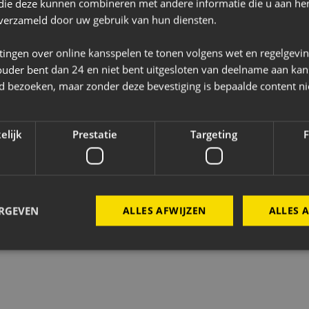
 die deze kunnen combineren met andere informatie die u aan hen
n verzameld door uw gebruik van hun diensten.
tingen over online kansspelen te tonen volgens wet en regelgevi
ouder bent dan 24 en niet bent uitgesloten van deelname aan kan
jd bezoeken, maar zonder deze bevestiging is bepaalde content ni
elijk
Prestatie
Targeting
F
ERGEVEN
ALLES AFWIJZEN
ALLES 
Strikt noodzakelijk
Prestatie
Targeting
Functioneel
 cookies maken de kernfunctionaliteiten van de website mogelijk, zoals gebruikersaanm