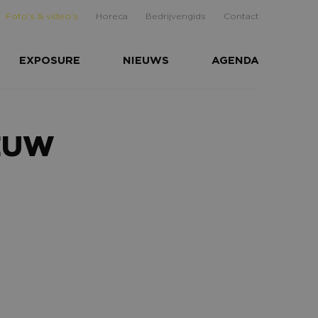
Foto's & video's
Horeca
Bedrijvengids
Contact
EXPOSURE
NIEUWS
AGENDA
EEUW