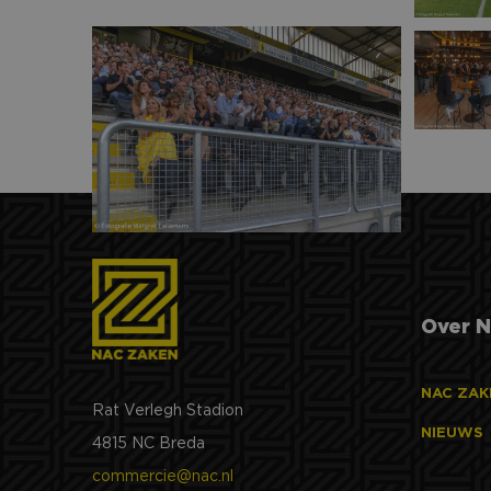
_fbp
Meta
Platf
Inc.
.nac-
MUID
Micro
MEER FOTO-ALBUMS
Corpo
.clari
lidc
Micro
Corpo
.link
SRM_B
Micro
Corpo
.c.bi
MR
Micro
Corpo
.c.cla
Over N
NAC ZAK
Rat Verlegh Stadion
NIEUWS
4815 NC Breda
commercie@nac.nl