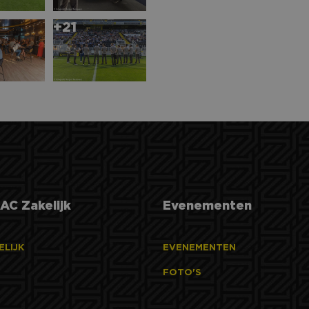
2 maanden 4
Gebruikt door Facebook om een reeks advertentieproducten 
weken
realtime bieden van externe adverteerders
orm
+21
zaken.nl
1 jaar
Deze cookie wordt veel gebruikt door mijn Microsoft als ee
soft
ID. Het kan worden ingesteld door ingesloten microsoft-scr
ration
wordt aangenomen dat het synchroniseert tussen veel versc
ty.ms
domeinen, waardoor gebruikers kunnen worden gevolgd.
1 dag
Dit is een Microsoft MSN 1st party cookie die zorgt voor d
soft
deze website.
ration
edin.com
1 jaar
Dit is een Microsoft MSN 1st party cookie die zorgt voor d
soft
deze website.
ration
ng.com
1 week
Dit is een Microsoft MSN 1st party cookie die we gebruiken
soft
de website voor interne analyses te meten.
ration
rity.ms
AC Zakelijk
Evenementen
ELIJK
EVENEMENTEN
FOTO'S