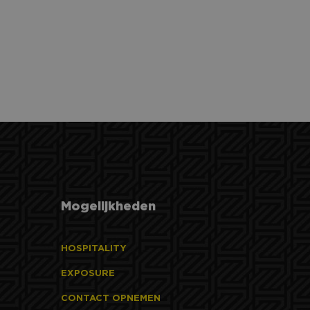
te leveren, zoals
n unieke gebruikers-
ipts. Algemeen
hillende Microsoft-
e goede werking van
e goede werking van
 om het gebruik van
Mogelijkheden
HOSPITALITY
EXPOSURE
CONTACT OPNEMEN