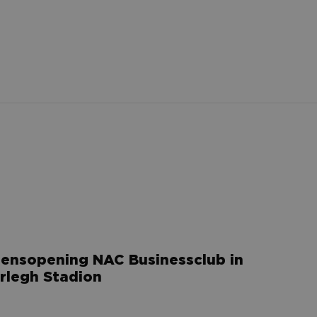
e voorkeuren uit de
 sessiestatus te
ken, met respect
n unieke gebruikers-
ipts. Algemeen
hillende Microsoft-
lytics - wat een
ics software. Het
nalyseservice van
er op te slaan en
rs te onderscheiden
ikerssessie voor
ls klant-ID. Het is
gebruikt om
 voor de
an de inhoud van de
 om het gebruik van
r de website
er mogelijk heeft
trokkenheid op de
onaliteit te
oensopening NAC Businessclub in
rlegh Stadion
 om het gebruik van