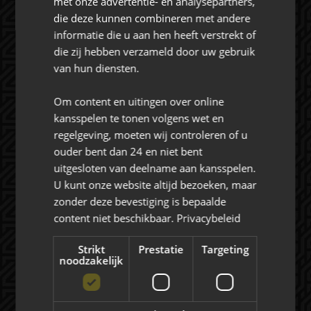
met onze advertentie- en analysepartners,
CONTACT
die deze kunnen combineren met andere
informatie die u aan hen heeft verstrekt of
die zij hebben verzameld door uw gebruik
van hun diensten.
Over NAC Zakelijk
Om content en uitingen over online
kansspelen te tonen volgens wet en
NAC ZAKELIJK
regelgeving, moeten wij controleren of u
ouder bent dan 24 en niet bent
NIEUWS
uitgesloten van deelname aan kansspelen.
U kunt onze website altijd bezoeken, maar
zonder deze bevestiging is bepaalde
Evenementen
content niet beschikbaar.
Privacybeleid
EVENEMENTEN
Strikt
Prestatie
Targeting
noodzakelijk
FOTO'S