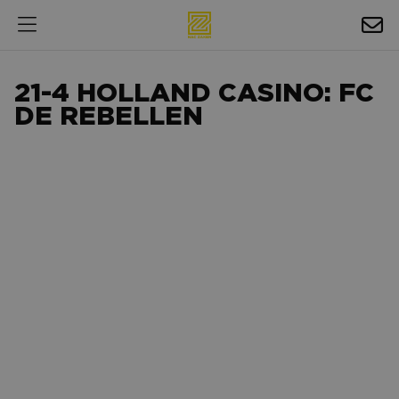
HOSPITALITY
21-4 HOLLAND CASINO: FC
EXPOSURE
DE REBELLEN
NIEUWS
AGENDA
NAC ZAKELIJK
MAGAZINES
FOTO'S & VIDEO'S
HORECA
BEDRIJVENGIDS