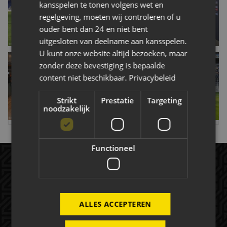
kansspelen te tonen volgens wet en
regelgeving, moeten wij controleren of u
ouder bent dan 24 en niet bent
uitgesloten van deelname aan kansspelen.
U kunt onze website altijd bezoeken, maar
+21
Succesvolle Seizoensopening NAC
zonder deze bevestiging is bepaalde
Businessclub in Vernieuwd Rat Verlegh
content niet beschikbaar.
Privacybeleid
Stadion
Strikt
Prestatie
Targeting
noodzakelijk
MEER FOTO-ALBUMS
Functioneel
ALLES ACCEPTEREN