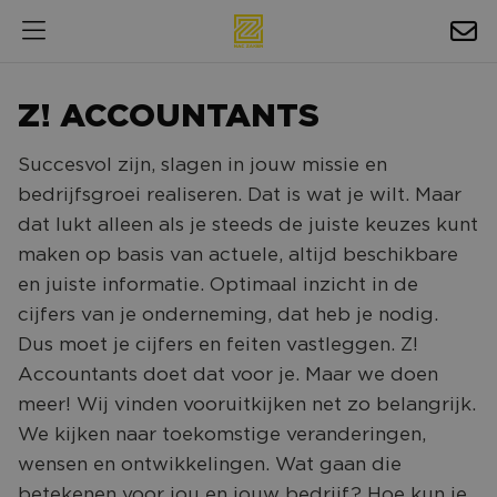
HOSPITALITY
Z! ACCOUNTANTS
EXPOSURE
Succesvol zijn, slagen in jouw missie en
NIEUWS
bedrijfsgroei realiseren. Dat is wat je wilt. Maar
AGENDA
dat lukt alleen als je steeds de juiste keuzes kunt
maken op basis van actuele, altijd beschikbare
NAC ZAKELIJK
en juiste informatie. Optimaal inzicht in de
cijfers van je onderneming, dat heb je nodig.
MAGAZINES
Dus moet je cijfers en feiten vastleggen. Z!
FOTO'S & VIDEO'S
Accountants doet dat voor je. Maar we doen
meer! Wij vinden vooruitkijken net zo belangrijk.
HORECA
We kijken naar toekomstige veranderingen,
BEDRIJVENGIDS
wensen en ontwikkelingen. Wat gaan die
betekenen voor jou en jouw bedrijf? Hoe kun je