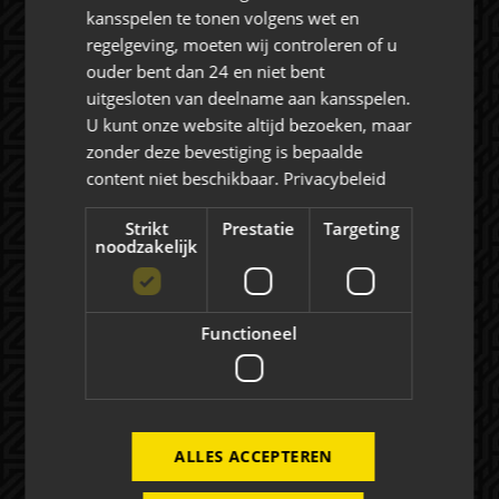
kansspelen te tonen volgens wet en
regelgeving, moeten wij controleren of u
Rat Verlegh Stadion
ouder bent dan 24 en niet bent
4815 NC Breda
uitgesloten van deelname aan kansspelen.
commercie@nac.nl
U kunt onze website altijd bezoeken, maar
zonder deze bevestiging is bepaalde
+31 (0) 76 521 4500
content niet beschikbaar.
Privacybeleid
Strikt
Prestatie
Targeting
noodzakelijk
Over NAC Zakelijk
Functioneel
NAC ZAKELIJK
NIEUWS
ALLES ACCEPTEREN
Evenementen