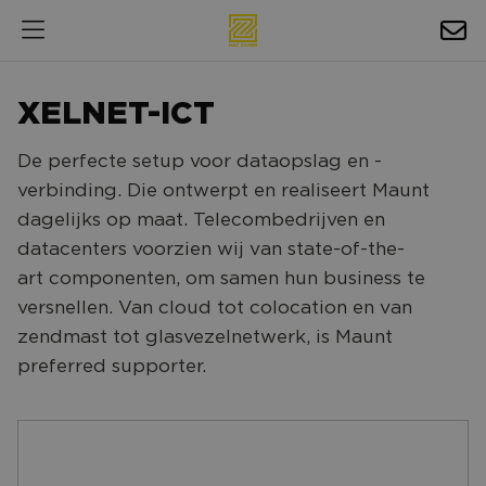
HOSPITALITY
XELNET-ICT
EXPOSURE
De perfecte setup voor dataopslag en -
NIEUWS
verbinding. Die ontwerpt en realiseert Maunt
AGENDA
dagelijks op maat. Telecombedrijven en
datacenters voorzien wij van state-of-the-
NAC ZAKELIJK
art componenten, om samen hun business te
versnellen. Van cloud tot colocation en van
MAGAZINES
zendmast tot glasvezelnetwerk, is Maunt
FOTO'S & VIDEO'S
preferred supporter.
HORECA
BEDRIJVENGIDS