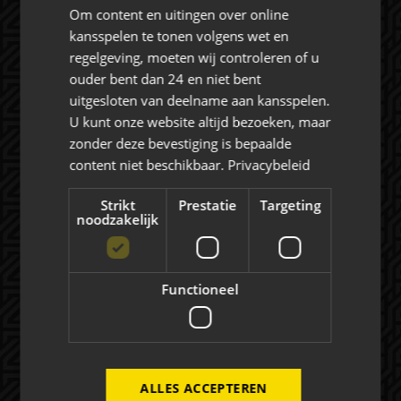
Om content en uitingen over online
kansspelen te tonen volgens wet en
regelgeving, moeten wij controleren of u
ouder bent dan 24 en niet bent
Rat Verlegh Stadion
uitgesloten van deelname aan kansspelen.
4815 NC Breda
U kunt onze website altijd bezoeken, maar
commercie@nac.nl
zonder deze bevestiging is bepaalde
content niet beschikbaar.
Privacybeleid
+31 (0) 76 521 4500
Strikt
Prestatie
Targeting
noodzakelijk
Functioneel
Over NAC Zakelijk
NAC ZAKELIJK
NIEUWS
ALLES ACCEPTEREN