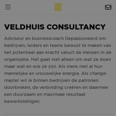
HOSPITALITY
VELDHUIS CONSULTANCY
EXPOSURE
Adviseur en businesscoach Gepassioneerd om
NIEUWS
bedrijven, leiders en teams bewust te maken van
AGENDA
het potentieel aan kracht vanuit de mensen in de
organisatie. Het gaat niet alleen om wat ze doen
NAC ZAKELIJK
maar wat en wie ze zijn. Als mens met al hun
mannelijke en vrouwelijke energie. Als change-
MAGAZINES
master wil ik binnen bedrijven de patronen
FOTO'S & VIDEO'S
doorbreken, de verbinding creëren en daarmee
een duurzaam en maximaal resultaat
HORECA
bewerkstelligen.
BEDRIJVENGIDS