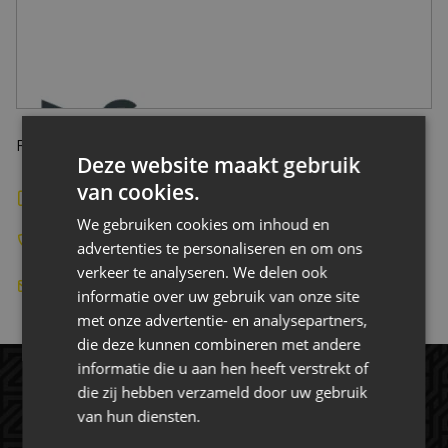
CONTACT
Franklin Rooseveltlaan 22, Breda Nederland
Deze website maakt gebruik
van cookies.
Bekijk de website
We gebruiken cookies om inhoud en
+31-622493547
advertenties te personaliseren en om ons
verkeer te analyseren. We delen ook
INFO@VELDHUIS-CONSULTANCY.NL
informatie over uw gebruik van onze site
met onze advertentie- en analysepartners,
die deze kunnen combineren met andere
informatie die u aan hen heeft verstrekt of
die zij hebben verzameld door uw gebruik
van hun diensten.