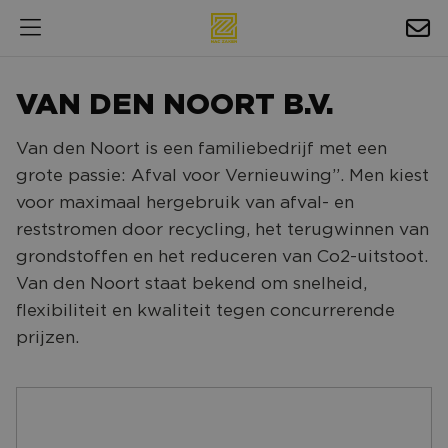
HOSPITALITY
VAN DEN NOORT B.V.
EXPOSURE
Van den Noort is een familiebedrijf met een
NIEUWS
grote passie: Afval voor Vernieuwing”. Men kiest
AGENDA
voor maximaal hergebruik van afval- en
reststromen door recycling, het terugwinnen van
NAC ZAKELIJK
grondstoffen en het reduceren van Co2-uitstoot.
Van den Noort staat bekend om snelheid,
MAGAZINES
flexibiliteit en kwaliteit tegen concurrerende
FOTO'S & VIDEO'S
prijzen.
HORECA
BEDRIJVENGIDS