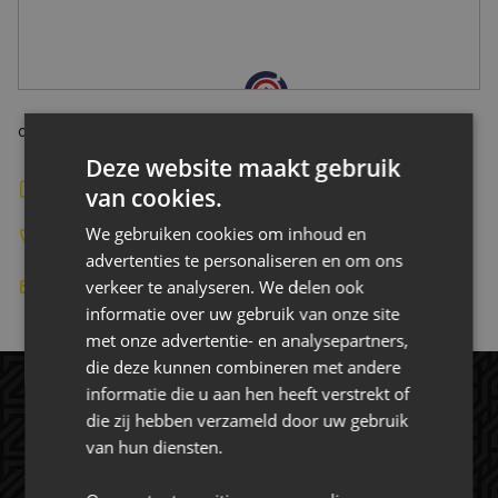
CONTACT
de slof 36, 5107 RJ Dongen Nederland
Deze website maakt gebruik
Bekijk de website
van cookies.
We gebruiken cookies om inhoud en
0162 37 25 50
advertenties te personaliseren en om ons
verkeer te analyseren. We delen ook
contact@vandennoort.nl
informatie over uw gebruik van onze site
met onze advertentie- en analysepartners,
die deze kunnen combineren met andere
informatie die u aan hen heeft verstrekt of
die zij hebben verzameld door uw gebruik
van hun diensten.