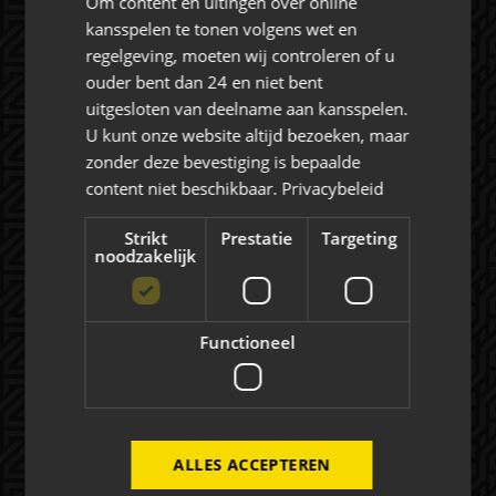
Om content en uitingen over online
kansspelen te tonen volgens wet en
regelgeving, moeten wij controleren of u
Rat Verlegh Stadion
ouder bent dan 24 en niet bent
4815 NC Breda
uitgesloten van deelname aan kansspelen.
commercie@nac.nl
U kunt onze website altijd bezoeken, maar
zonder deze bevestiging is bepaalde
+31 (0) 76 521 4500
content niet beschikbaar.
Privacybeleid
Strikt
Prestatie
Targeting
noodzakelijk
Over NAC Zakelijk
Functioneel
NAC ZAKELIJK
NIEUWS
ALLES ACCEPTEREN