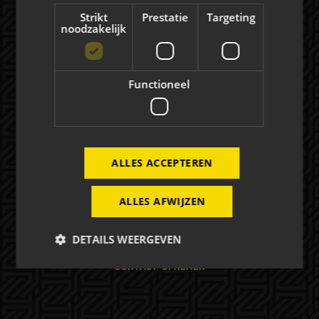
NIEUWS
Strikt
Prestatie
Targeting
noodzakelijk
Evenementen
Functioneel
EVENEMENTEN
FOTO'S
ALLES ACCEPTEREN
Mogelijkheden
ALLES AFWIJZEN
HOSPITALITY
DETAILS WEERGEVEN
EXPOSURE
CONTACT OPNEMEN
Strikt noodzakelijk
Prestatie
Targeting
Functioneel