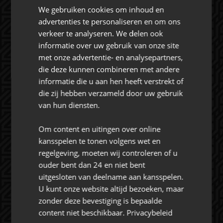
CONTACT
We gebruiken cookies om inhoud en
advertenties te personaliseren en om ons
verkeer te analyseren. We delen ook
informatie over uw gebruik van onze site
met onze advertentie- en analysepartners,
Rat Verlegh Stadion
die deze kunnen combineren met andere
4815 NC Breda
informatie die u aan hen heeft verstrekt of
commercie@nac.nl
die zij hebben verzameld door uw gebruik
van hun diensten.
+31 (0) 76 521 4500
Om content en uitingen over online
kansspelen te tonen volgens wet en
regelgeving, moeten wij controleren of u
ouder bent dan 24 en niet bent
uitgesloten van deelname aan kansspelen.
Over NAC Zakelijk
U kunt onze website altijd bezoeken, maar
zonder deze bevestiging is bepaalde
NAC ZAKELIJK
content niet beschikbaar.
Privacybeleid