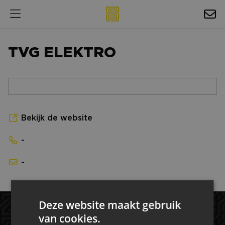
HOSPITALITY
TVG ELEKTRO
EXPOSURE
NIEUWS
AGENDA
Bekijk de website
NAC ZAKELIJK
-
MAGAZINES
-
FOTO'S & VIDEO'S
HORECA
Deze website maakt gebruik
BEDRIJVENGIDS
van cookies.