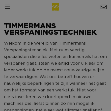
HOSPITALITY
TIMMERMANS
EXPOSURE
VERSPANINGSTECHNIEK
NIEUWS
Welkom in de wereld van Timmermans
Verspaningstechniek. Met ruim veertig
AGENDA
specialisten die alles weten én kunnen als het om
verspanen gaat, staan we altijd voor u klaar om
NAC ZAKELIJK
ieder werkstuk op de meest nauwkeurige wijze
MAGAZINES
te vervaardigen. Wat ons betreft hoeven er
FOTO'S & VIDEO'S
nauwelijks beperkingen te zijn wanneer het gaat
om het formaat van een werkstuk. Niet voor
HORECA
niets investeren we doorlopend in nieuwe
BEDRIJVENGIDS
machines die, liefst binnen zo min mogelijk
opspanningen, net weer wat slimmer, sneller of