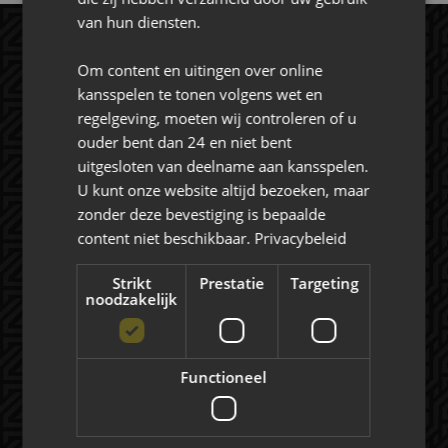
van hun diensten.
Om content en uitingen over online
kansspelen te tonen volgens wet en
regelgeving, moeten wij controleren of u
ouder bent dan 24 en niet bent
uitgesloten van deelname aan kansspelen.
U kunt onze website altijd bezoeken, maar
Rat Verlegh Stadion
zonder deze bevestiging is bepaalde
4815 NC Breda
content niet beschikbaar.
Privacybeleid
commercie@nac.nl
Strikt
Prestatie
Targeting
+31 (0) 76 521 4500
noodzakelijk
Functioneel
Over NAC Zakelijk