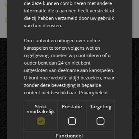
die deze kunnen combineren met andere
+31 168 393939
informatie die u aan hen heeft verstrekt of
die zij hebben verzameld door uw gebruik
-
van hun diensten.
Om content en uitingen over online
kansspelen te tonen volgens wet en
regelgeving, moeten wij controleren of u
ouder bent dan 24 en niet bent
uitgesloten van deelname aan kansspelen.
U kunt onze website altijd bezoeken, maar
zonder deze bevestiging is bepaalde
content niet beschikbaar.
Privacybeleid
Rat Verlegh Stadion
Strikt
Prestatie
Targeting
4815 NC Breda
noodzakelijk
commercie@nac.nl
+31 (0) 76 521 4500
Functioneel