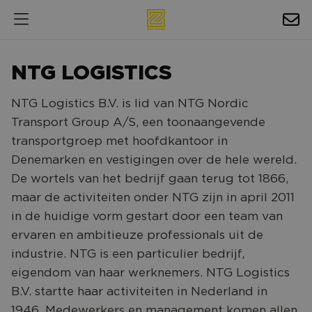
HOSPITALITY
NTG LOGISTICS
EXPOSURE
NTG Logistics B.V. is lid van NTG Nordic
NIEUWS
Transport Group A/S, een toonaangevende
AGENDA
transportgroep met hoofdkantoor in
Denemarken en vestigingen over de hele wereld.
NAC ZAKELIJK
De wortels van het bedrijf gaan terug tot 1866,
maar de activiteiten onder NTG zijn in april 2011
MAGAZINES
in de huidige vorm gestart door een team van
FOTO'S & VIDEO'S
ervaren en ambitieuze professionals uit de
industrie. NTG is een particulier bedrijf,
HORECA
eigendom van haar werknemers. NTG Logistics
BEDRIJVENGIDS
B.V. startte haar activiteiten in Nederland in
1946. Medewerkers en management komen allen