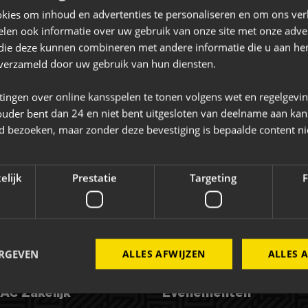
kies om inhoud en advertenties te personaliseren en om ons ver
ciënt te benutten. Maar bovenal door de Mensen
len ook informatie over uw gebruik van onze site met onze adver
et water en op de grens daartussen.
 die deze kunnen combineren met andere informatie die u aan hen
n verzameld door uw gebruik van hun diensten.
tingen over online kansspelen te tonen volgens wet en regelgevi
ouder bent dan 24 en niet bent uitgesloten van deelname aan kan
Bekijk de website
jd bezoeken, maar zonder deze bevestiging is bepaalde content ni
+31 (0)162 - 47 47 47
info@mvogroep.nl
elijk
Prestatie
Targeting
F
ERGEVEN
ALLES AFWIJZEN
ALLES 
AC Zakelijk
Evenementen