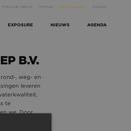
Foto's & video's
Horeca
Bedrijvengids
Contact
EXPOSURE
NIEUWS
AGENDA
P B.V.
rond-, weg- en
singen leveren
aterkwaliteit,
s te
nen we. Door
ente systemen en
e passen en