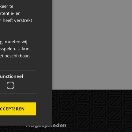
keer te
 die het Maken.
tentie- en
 heeft verstrekt
ng, moeten wij
sspelen. U kunt
et beschikbaar.
unctioneel
ACCEPTEREN
Mogelijkheden