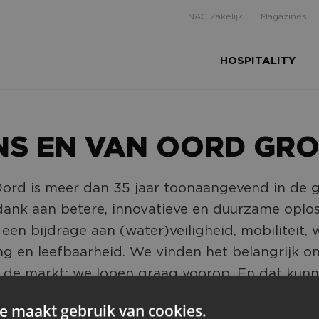
NAC Zakelijk
Magazines
HOSPITALITY
S EN VAN OORD GROE
ord is meer dan 35 jaar toonaangevend in de g
ank aan betere, innovatieve en duurzame oplos
en bijdrage aan (water)veiligheid, mobiliteit, w
ng en leefbaarheid. We vinden het belangrijk on
 de markt; we lopen graag voorop. En dat kun
is op unieke wijze te combineren. Door intellig
e maakt gebruik van cookies.
ieel in te zetten. Door slimme logistiek toe t