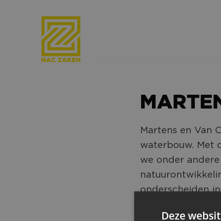
MARTEN
Martens en Van O
waterbouw. Met d
we onder andere e
natuurontwikkeli
onderscheiden in
techniek en kenn
Deze websit
hoogwaardig mater