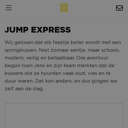
HOSPITALITY
JUMP EXPRESS
EXPOSURE
Wij geloven dat elk feestje beter wordt met een
NIEUWS
springkussen. Niet zomaar eentje, maar schoon,
AGENDA
modern, veilig en betaalbaar. Ons avontuur
begon toen Jens en zijn team merkten dat de
NAC ZAKELIJK
kussens die ze huurden vaak oud, vies en te
duur waren. Dat kon anders, en dus gingen we
MAGAZINES
zelf aan de slag.
FOTO'S & VIDEO'S
HORECA
BEDRIJVENGIDS