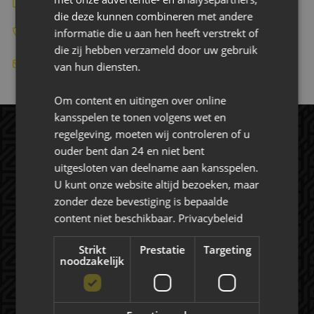
Bekijk de website
die deze kunnen combineren met andere
informatie die u aan hen heeft verstrekt of
+31616651316
die zij hebben verzameld door uw gebruik
info@jumpexpress.nl
van hun diensten.
Om content en uitingen over online
kansspelen te tonen volgens wet en
regelgeving, moeten wij controleren of u
ouder bent dan 24 en niet bent
uitgesloten van deelname aan kansspelen.
U kunt onze website altijd bezoeken, maar
zonder deze bevestiging is bepaalde
content niet beschikbaar.
Privacybeleid
Rat Verlegh Stadion
Strikt
Prestatie
Targeting
noodzakelijk
4815 NC Breda
commercie@nac.nl
+31 (0) 76 521 4500