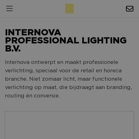
HOSPITALITY
INTERNOVA
EXPOSURE
PROFESSIONAL LIGHTING
B.V.
NIEUWS
Internova ontwerpt en maakt professionele
AGENDA
verlichting, speciaal voor de retail en horeca
branche. Niet zomaar licht, maar functionele
NAC ZAKELIJK
verlichting op maat, die bijdraagt aan branding,
MAGAZINES
routing én conversie.
FOTO'S & VIDEO'S
HORECA
BEDRIJVENGIDS