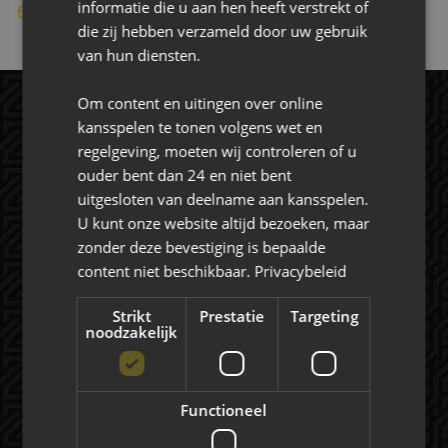
informatie die u aan hen heeft verstrekt of
-
die zij hebben verzameld door uw gebruik
van hun diensten.
Om content en uitingen over online
kansspelen te tonen volgens wet en
regelgeving, moeten wij controleren of u
ouder bent dan 24 en niet bent
uitgesloten van deelname aan kansspelen.
U kunt onze website altijd bezoeken, maar
zonder deze bevestiging is bepaalde
Rat Verlegh Stadion
content niet beschikbaar.
Privacybeleid
4815 NC Breda
Strikt
Prestatie
Targeting
commercie@nac.nl
noodzakelijk
+31 (0) 76 521 4500
Functioneel