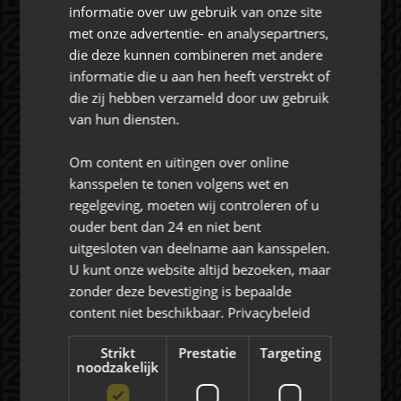
CONTACT
informatie over uw gebruik van onze site
commercie@nac.nl
met onze advertentie- en analysepartners,
die deze kunnen combineren met andere
+31 (0) 76 521 4500
informatie die u aan hen heeft verstrekt of
die zij hebben verzameld door uw gebruik
van hun diensten.
Om content en uitingen over online
kansspelen te tonen volgens wet en
Over NAC Zakelijk
regelgeving, moeten wij controleren of u
ouder bent dan 24 en niet bent
NAC ZAKELIJK
uitgesloten van deelname aan kansspelen.
NIEUWS
U kunt onze website altijd bezoeken, maar
zonder deze bevestiging is bepaalde
content niet beschikbaar.
Privacybeleid
Evenementen
Strikt
Prestatie
Targeting
noodzakelijk
EVENEMENTEN