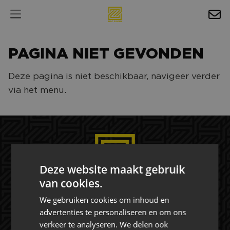
HOSPITALITY
PAGINA NIET GEVONDEN
EXPOSURE
Deze pagina is niet beschikbaar, navigeer verder
NIEUWS
via het menu.
AGENDA
NAC ZAKELIJK
MAGAZINES
Deze website maakt gebruik
FOTO'S & VIDEO'S
van cookies.
HORECA
We gebruiken cookies om inhoud en
advertenties te personaliseren en om ons
BEDRIJVENGIDS
Rat Verlegh Stadion
verkeer te analyseren. We delen ook
4815 NC Breda