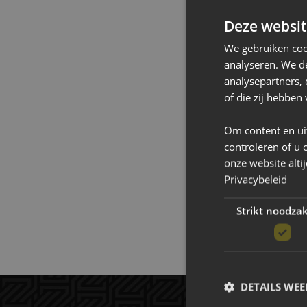
der Valk, hebben 
Deze websit
Met deze combina
We gebruiken coo
digitale ontwikke
analyseren. We de
analysepartners,
of die zij hebbe
Om content en ui
controleren of u 
onze website alti
Privacybeleid
Strikt noodzak
DETAILS WE