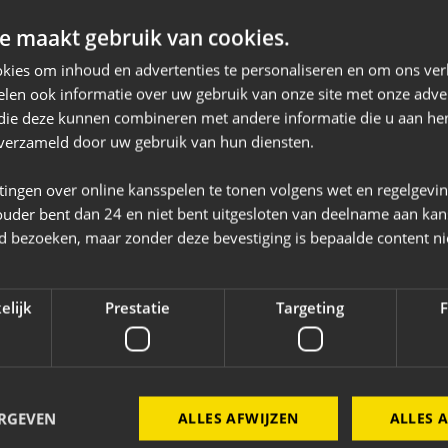
alle drie hun eigen hotels in Nederland, Duitsl
e maakt gebruik van cookies.
tie van familie-erfgoed, moderne inzichten en
kies om inhoud en advertenties te personaliseren en om ons ver
lingen, breiden zij hun bedrijf en diensten steed
len ook informatie over uw gebruik van onze site met onze adver
 die deze kunnen combineren met andere informatie die u aan hen
n verzameld door uw gebruik van hun diensten.
tingen over online kansspelen te tonen volgens wet en regelgevi
ouder bent dan 24 en niet bent uitgesloten van deelname aan kan
Bekijk de website
jd bezoeken, maar zonder deze bevestiging is bepaalde content ni
-
-
elijk
Prestatie
Targeting
F
ERGEVEN
ALLES AFWIJZEN
ALLES 