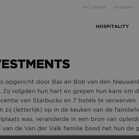
NAC Zakelijk
Magazines
HOSPITALITY
VESTMENTS
is opgericht door Bas en Bob van den Nieuwen
s. Zij volgden hun hart en grepen hun kans om d
icentie van Starbucks en 7 hotels te verwerven. 
 zij (letterlijk) op in de keuken van de familieh
plaats was, veranderde in een bron van opleidi
l van de Van der Valk familie bood het hun de
t betekent om gastvrij te zijn. De kleinkinderen