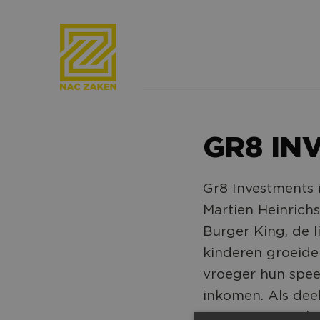
GR8 IN
Gr8 Investments 
Martien Heinrich
Burger King, de l
kinderen groeiden
vroeger hun speel
inkomen. Als dee
te ervaren wat he