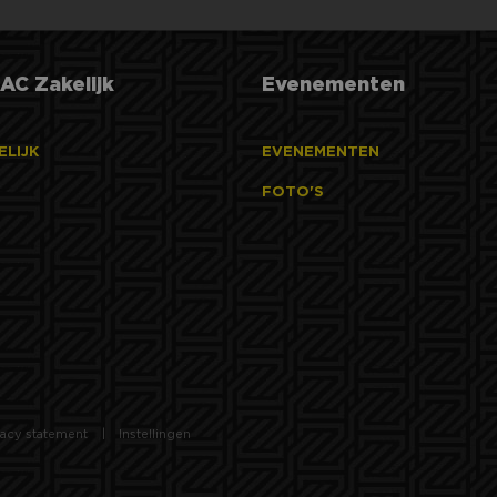
Strikt noodzakelijk
Prestatie
Targeting
Functioneel
AC Zakelijk
Evenementen
 cookies maken de kernfunctionaliteiten van de website mogelijk, zoals gebruikersaanm
bsite kan niet goed worden gebruikt zonder de strikt noodzakelijke cookies.
ELIJK
EVENEMENTEN
Aanbieder
/
Vervaldatum
Omschrijving
Domein
FOTO'S
Sessie
Cookie gegenereerd door applicaties op basis van 
PHP.net
een identificator voor algemene doeleinden die 
www.nac-
variabelen van gebruikerssessies te onderhouden
zaken.nl
gesproken een willekeurig gegenereerd nummer,
gebruikt, kan specifiek zijn voor de site, maar ee
het behouden van een ingelogde status voor een
pagina's.
5 maanden 4
Wordt gebruikt om toestemming van gasten op te
LinkedIn
weken
gebruik van cookies voor niet-essentiële doelein
Corporation
.linkedin.com
Google Privacy Policy
29 minuten
Deze cookie wordt gebruikt om onderscheid te m
Cloudflare
56 seconden
mensen en bots. Dit is gunstig voor de website, 
Inc.
vacy statement
Instellingen
rapporten te kunnen maken over het gebruik van
.linkedin.com
nt
4 weken 2
Deze cookie wordt gebruikt door de Cookie-Scrip
CookieScript
dagen
cookievoorkeuren van bezoekers te onthouden. 
www.nac-