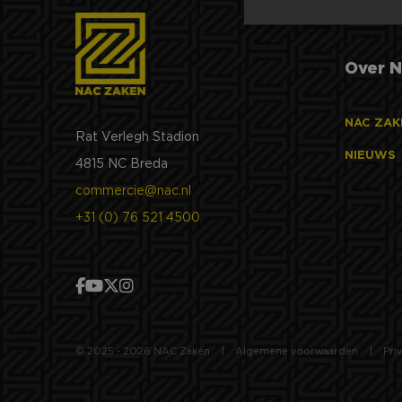
Over N
Strikt noodzakelijke
accountbeheer. De we
NAC ZAK
Rat Verlegh Stadion
Naam
NIEUWS
4815 NC Breda
PHPSESSID
commercie@nac.nl
+31 (0) 76 521 4500
li_gc
__cf_bm
© 2025 - 2026 NAC Zaken
Algemene voorwaarden
Pri
CookieScriptConse