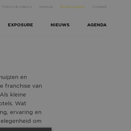
Foto's & video's
Horeca
Bedrijvengids
Contact
EXPOSURE
NIEUWS
AGENDA
huijzen en
e franchise van
Als kleine
otels. Wat
ng, ervaring en
 gelegenheid om
 van Gerrit van