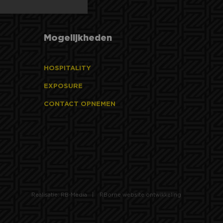
Mogelijkheden
elding en
HOSPITALITY
EXPOSURE
de PHP-taal. Dit is
wordt gebruikt om
CONTACT OPNEMEN
. Het is normaal
 hoe het wordt
n goed voorbeeld is
 gebruiker tussen
 slaan voor het
den
aken tussen
om geldige
Realisatie: RB-Media
RBorne website ontwikkeling
 hun website.
t.com-service om de
De cookie-banner