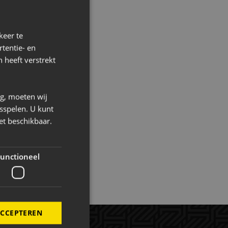
and en Curaçao.
 de huidige
keer te
s verder uit.
tentie- en
 heeft verstrekt
ng, moeten wij
sspelen. U kunt
et beschikbaar.
unctioneel
ACCEPTEREN