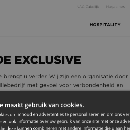
NAC Zakelijk
Magazines
HOSPITALITY
E EXCLUSIVE
 brengt u verder. Wij zijn een organisatie door
liebedrijf met gevoel voor verbondenheid en
eid. Wij zijn één van de grootste aanbieders v
in het westen van Noord-Brabant.
e maakt gebruik van cookies.
kies om inhoud en advertenties te personaliseren en om ons ver
len ook informatie over uw gebruik van onze site met onze adver
 die deze kunnen combineren met andere informatie die u aan hen