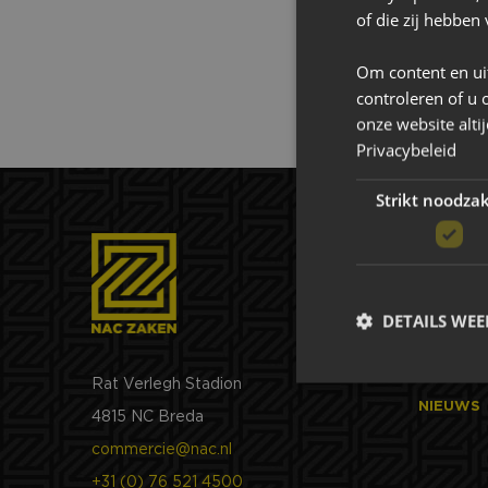
of die zij hebbe
Om content en ui
controleren of u 
onze website alti
Privacybeleid
Strikt noodzak
Over N
DETAILS WE
NAC ZAK
Rat Verlegh Stadion
NIEUWS
4815 NC Breda
commercie@nac.nl
Strikt noodzakelijke
+31 (0) 76 521 4500
accountbeheer. De we