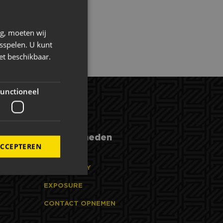
ng, moeten wij
sspelen. U kunt
et beschikbaar.
unctioneel
Mogelijkheden
ACCEPTEREN
HOSPITALITY
EXPOSURE
CONTACT OPNEMEN
elding en