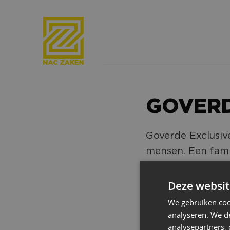
GOVERD
Goverde Exclusive
mensen. Een fami
verantwoordelijkh
personenvervoer 
Deze websit
We gebruiken coo
analyseren. We de
analysepartners,