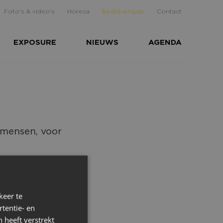
Foto's & video's
Horeca
Bedrijvengids
Contact
EXPOSURE
NIEUWS
AGENDA
 mensen, voor
an
keer te
tentie- en
 heeft verstrekt