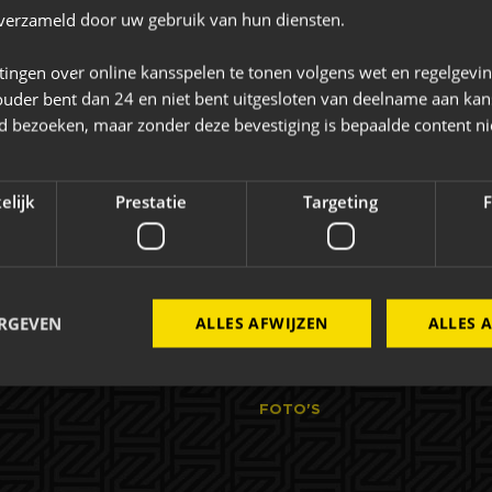
Bekijk de website
n verzameld door uw gebruik van hun diensten.
0168-404040
tingen over online kansspelen te tonen volgens wet en regelgevi
exclusive@goverde.nl
ouder bent dan 24 en niet bent uitgesloten van deelname aan kan
jd bezoeken, maar zonder deze bevestiging is bepaalde content ni
elijk
Prestatie
Targeting
F
AC Zakelijk
Evenementen
ERGEVEN
ALLES AFWIJZEN
ALLES 
ELIJK
EVENEMENTEN
FOTO'S
Strikt noodzakelijk
Prestatie
Targeting
Functioneel
 cookies maken de kernfunctionaliteiten van de website mogelijk, zoals gebruikersaanm
bsite kan niet goed worden gebruikt zonder de strikt noodzakelijke cookies.