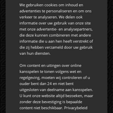
CONTACT
We gebruiken cookies om inhoud en
advertenties te personaliseren en om ons
verkeer te analyseren. We delen ook
informatie over uw gebruik van onze site
met onze advertentie- en analysepartners,
Rat Verlegh Stadion
die deze kunnen combineren met andere
4815 NC Breda
informatie die u aan hen heeft verstrekt of
commercie@nac.nl
die zij hebben verzameld door uw gebruik
van hun diensten.
+31 (0) 76 521 4500
Om content en uitingen over online
kansspelen te tonen volgens wet en
regelgeving, moeten wij controleren of u
ouder bent dan 24 en niet bent
uitgesloten van deelname aan kansspelen.
Over NAC Zakelijk
U kunt onze website altijd bezoeken, maar
zonder deze bevestiging is bepaalde
NAC ZAKELIJK
content niet beschikbaar.
Privacybeleid