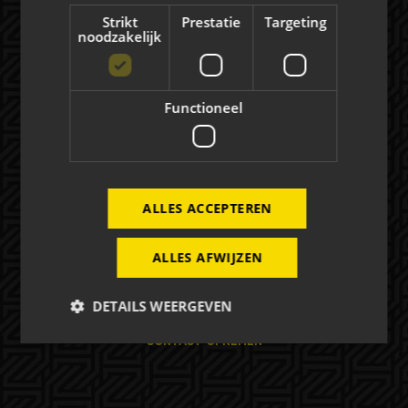
NIEUWS
Strikt
Prestatie
Targeting
noodzakelijk
Evenementen
Functioneel
EVENEMENTEN
FOTO'S
ALLES ACCEPTEREN
Mogelijkheden
ALLES AFWIJZEN
HOSPITALITY
DETAILS WEERGEVEN
EXPOSURE
CONTACT OPNEMEN
Strikt noodzakelijk
Prestatie
Targeting
Functioneel