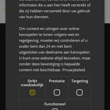
informatie die u aan hen heeft verstrekt of
info@ernstenvingerhoed.nl
die zij hebben verzameld door uw gebruik
van hun diensten.
Om content en uitingen over online
kansspelen te tonen volgens wet en
regelgeving, moeten wij controleren of u
ouder bent dan 24 en niet bent
uitgesloten van deelname aan kansspelen.
U kunt onze website altijd bezoeken, maar
zonder deze bevestiging is bepaalde
content niet beschikbaar.
Privacybeleid
Rat Verlegh Stadion
4815 NC Breda
Strikt
Prestatie
Targeting
noodzakelijk
commercie@nac.nl
+31 (0) 76 521 4500
Functioneel