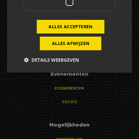
Over NAC Zakelijk
ALLES ACCEPTEREN
NAC ZAKELIJK
ALLES AFWIJZEN
NIEUWS
DETAILS WEERGEVEN
Evenementen
Strikt noodzakelijk
Prestatie
Targeting
EVENEMENTEN
Functioneel
FOTO'S
Strikt noodzakelijke cookies maken de
kernfunctionaliteiten van de website mogelijk, zoals
gebruikersaanmelding en accountbeheer. De
website kan niet goed worden gebruikt zonder de
Mogelijkheden
strikt noodzakelijke cookies.
Aanbieder
/
Naam
Vervaldatum
Omschrijv