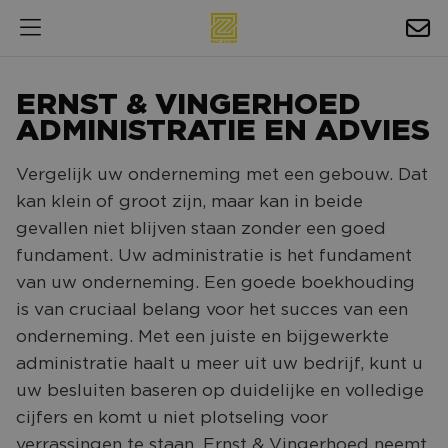
HOSPITALITY
ERNST & VINGERHOED
EXPOSURE
ADMINISTRATIE EN ADVIES
NIEUWS
Vergelijk uw onderneming met een gebouw. Dat
kan klein of groot zijn, maar kan in beide
AGENDA
gevallen niet blijven staan zonder een goed
fundament. Uw administratie is het fundament
NAC ZAKELIJK
van uw onderneming. Een goede boekhouding
MAGAZINES
is van cruciaal belang voor het succes van een
FOTO'S & VIDEO'S
onderneming. Met een juiste en bijgewerkte
administratie haalt u meer uit uw bedrijf, kunt u
HORECA
uw besluiten baseren op duidelijke en volledige
BEDRIJVENGIDS
cijfers en komt u niet plotseling voor
verrassingen te staan. Ernst & Vingerhoed neemt