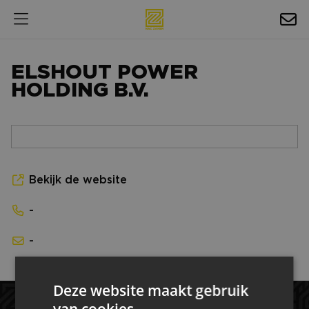
HOSPITALITY
ELSHOUT POWER
EXPOSURE
HOLDING B.V.
NIEUWS
AGENDA
NAC ZAKELIJK
Bekijk de website
MAGAZINES
-
FOTO'S & VIDEO'S
-
HORECA
Deze website maakt gebruik
BEDRIJVENGIDS
van cookies.