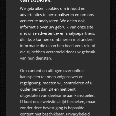
CONTACT
We gebruiken cookies om inhoud en
advertenties te personaliseren en om ons
verkeer te analyseren. We delen ook
informatie over uw gebruik van onze site
met onze advertentie- en analysepartners,
die deze kunnen combineren met andere
Rat Verlegh Stadion
informatie die u aan hen heeft verstrekt of
4815 NC Breda
die zij hebben verzameld door uw gebruik
commercie@nac.nl
van hun diensten.
+31 (0) 76 521 4500
Om content en uitingen over online
kansspelen te tonen volgens wet en
regelgeving, moeten wij controleren of u
ouder bent dan 24 en niet bent
uitgesloten van deelname aan kansspelen.
Over NAC Zakelijk
U kunt onze website altijd bezoeken, maar
zonder deze bevestiging is bepaalde
NAC ZAKELIJK
content niet beschikbaar.
Privacybeleid