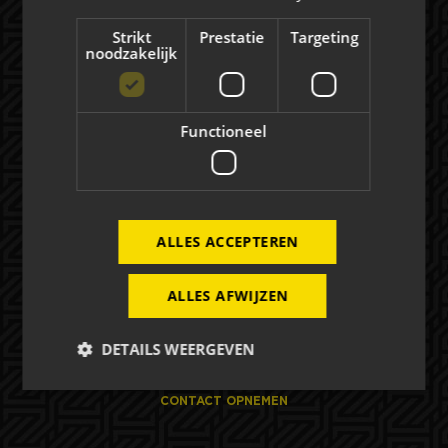
NIEUWS
Strikt
Prestatie
Targeting
noodzakelijk
Evenementen
Functioneel
EVENEMENTEN
FOTO'S
ALLES ACCEPTEREN
Mogelijkheden
ALLES AFWIJZEN
HOSPITALITY
DETAILS WEERGEVEN
EXPOSURE
CONTACT OPNEMEN
Strikt noodzakelijk
Prestatie
Targeting