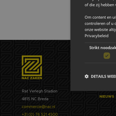
of die zij hebbe
Om content en ui
controleren of u 
onze website alti
Privacybeleid
Strikt noodzak
Over N
DETAILS WE
NAC ZAK
Rat Verlegh Stadion
NIEUWS
4815 NC Breda
commercie@nac.nl
Strikt noodzakelijke
+31 (0) 76 521 4500
accountbeheer. De we