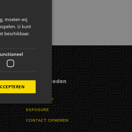
ng, moeten wij
sspelen. U kunt
et beschikbaar.
unctioneel
Mogelijkheden
ACCEPTEREN
HOSPITALITY
EXPOSURE
CONTACT OPNEMEN
elding en