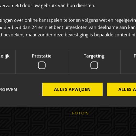
Bekijk de website
n verzameld door uw gebruik van hun diensten.
-
tingen over online kansspelen te tonen volgens wet en regelgevi
-
ouder bent dan 24 en niet bent uitgesloten van deelname aan kan
jd bezoeken, maar zonder deze bevestiging is bepaalde content ni
elijk
Prestatie
Targeting
F
AC Zakelijk
Evenementen
ERGEVEN
ALLES AFWIJZEN
ALLES 
ELIJK
EVENEMENTEN
FOTO'S
Strikt noodzakelijk
Prestatie
Targeting
Functioneel
 cookies maken de kernfunctionaliteiten van de website mogelijk, zoals gebruikersaanm
bsite kan niet goed worden gebruikt zonder de strikt noodzakelijke cookies.