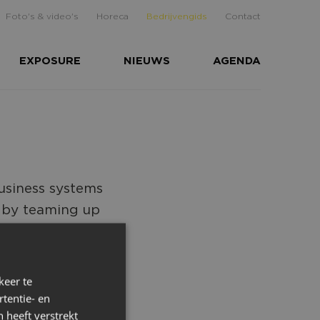
Foto's & video's
Horeca
Bedrijvengids
Contact
EXPOSURE
NIEUWS
AGENDA
usiness systems
e by teaming up
ness Intelligence
keer te
tentie- en
 heeft verstrekt