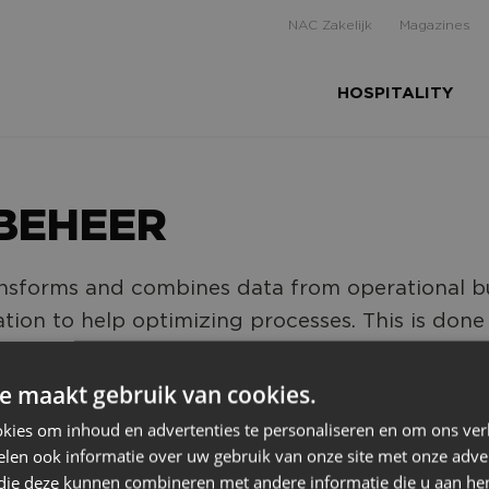
NAC Zakelijk
Magazines
HOSPITALITY
BEHEER
nsforms and combines data from operational b
ation to help optimizing processes. This is don
d working together on realizing so-called Busi
e maakt gebruik van cookies.
kies om inhoud en advertenties te personaliseren en om ons ver
len ook informatie over uw gebruik van onze site met onze adver
 die deze kunnen combineren met andere informatie die u aan hen