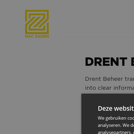
DRENT 
Drent Beheer tra
into clear inform
with customers an
solutions.
Deze websit
We gebruiken coo
analyseren. We de
analysepartners,