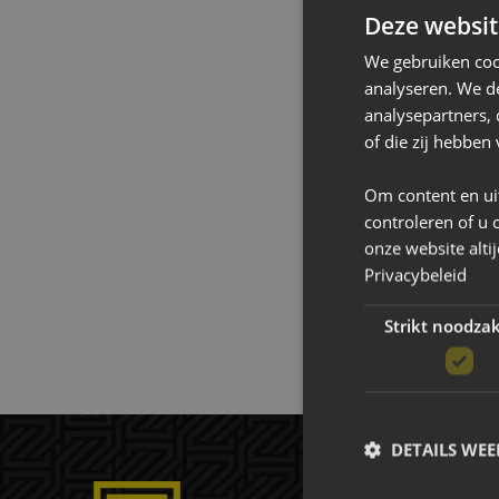
Deze websit
anderen misschie
We gebruiken coo
wereld en bespar
analyseren. We de
analysepartners,
of die zij hebbe
Om content en ui
controleren of u 
onze website alti
Privacybeleid
Strikt noodzak
DETAILS WE