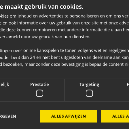
e maakt gebruik van cookies.
n als afval beschouwen. Zo dragen we bij aan 
kies om inhoud en advertenties te personaliseren en om ons ver
en we waardevolle grondstoffen.
len ook informatie over uw gebruik van onze site met onze adver
 die deze kunnen combineren met andere informatie die u aan hen
n verzameld door uw gebruik van hun diensten.
tingen over online kansspelen te tonen volgens wet en regelgevi
ouder bent dan 24 en niet bent uitgesloten van deelname aan kan
Bekijk de website
jd bezoeken, maar zonder deze bevestiging is bepaalde content ni
+31651786291
info@decirculaireschatkamer.nl
elijk
Prestatie
Targeting
F
ERGEVEN
ALLES AFWIJZEN
ALLES 