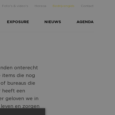
Foto's & video's
Horeca
Bedrijvengids
Contact
EXPOSURE
NIEUWS
AGENDA
anden onterecht
e items die nog
 of bureaus die
r heeft een
er geloven we in
 leven en zorgen
rde in wat