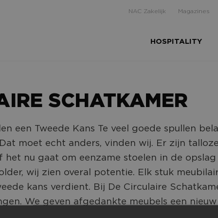
NAC Zakelijk
Magazines
HOSPITALITY
AIRE SCHATKAMER
en een Tweede Kans Te veel goede spullen bel
Dat moet echt anders, vinden wij. Er zijn talloz
Of het nu gaat om eenzame stoelen in de opslag
lder, wij zien overal potentie. Elk stuk meubilai
eede kans verdient. Bij De Circulaire Schatkam
singen. We geven afgedankte meubels een nieuw
 We kijken verder dan het zichtbare en zien waa