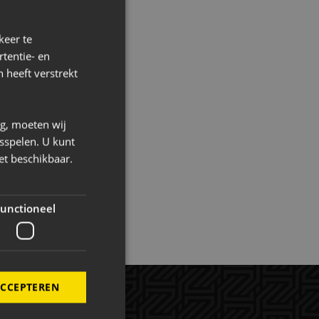
een duurzamere
keer te
tentie- en
 heeft verstrekt
ng, moeten wij
sspelen. U kunt
et beschikbaar.
unctioneel
ACCEPTEREN